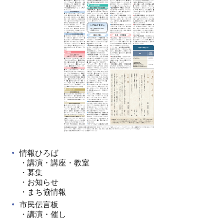
情報ひろば
・講演・講座・教室
・募集
・お知らせ
・まち協情報
市民伝言板
・講演・催し