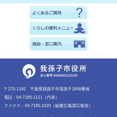
〒270-1192 千葉県我孫子市我孫子1858番地
電話：04-7185-1111（代表）
ファクス：04-7185-1520（秘書広報課広報室）