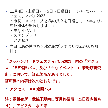
11月4日（土曜日）・5日（日曜日） ジャパンバード
フェスティバル2023
・市長コメント「人と鳥の共存を目指して－4年ぶりに
海外団体が出展します－」
・主なイベント
・スタンプラリー
・アクセス
当日は鳥の博物館と水の館プラネタリウムが入館無
料！
「ジャパンバードフェスティバル2023」内の「アクセ
ス
JBF巡回バス」及び「主なイベント
山階鳥類研究
所」において、訂正箇所がありました。
訂正後の内容は次のとおりです。
アクセス
JBF巡回バス
誤：券販売所
我孫子駅南口専用停留所（当日案内板あ
り）、アビスタ、水の館