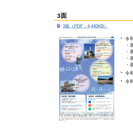
3面
3面（PDF：4,440KB）
令
・
・
・
・
令
令