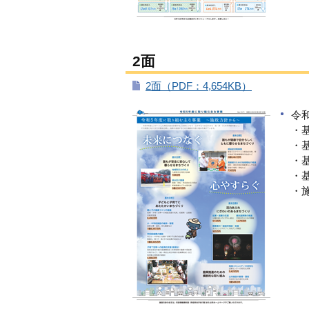
2面
2面（PDF：4,654KB）
令
・
・
・
・
・