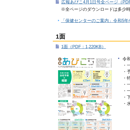
広報あびこ4月1日号全ページ（PDF：
※全ページのダウンロードは多少
「保健センターのご案内」令和5年4
1面
1面（PDF：1,220KB）
令
・
・
・
・
・
・
・