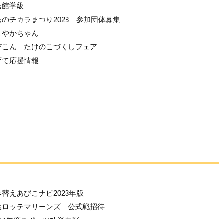
民館学級
民のチカラまつり2023 参加団体募集
こやかちゃん
びこん たけのこづくしフェア
育て応援情報
み替えあびこナビ2023年版
葉ロッテマリーンズ 公式戦招待