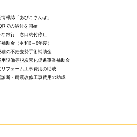
光情報誌「あびこさんぽ」
-QRでの納付を開始
そな銀行 窓口納付停止
募補助金（令和6～8年度）
域猫の不妊去勢手術補助金
宅用設備等脱炭素化促進事業補助金
宅リフォーム工事費用の助成
震診断・耐震改修工事費用の助成