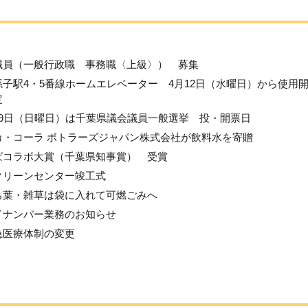
職員（一般行政職 事務職〈上級〉） 募集
孫子駅4・5番線ホームエレベーター 4月12日（水曜日）から使用
定
月9日（日曜日）は千葉県議会議員一般選挙 投・開票日
カ・コーラ ボトラーズジャパン株式会社が飲料水を寄贈
ばコラボ大賞（千葉県知事賞） 受賞
クリーンセンター竣工式
ち葉・雑草は袋に入れて可燃ごみへ
イナンバー業務のお知らせ
急医療体制の変更