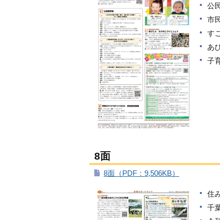
公
市
す
あ
子
8面
8面（PDF：9,506KB）
住
千