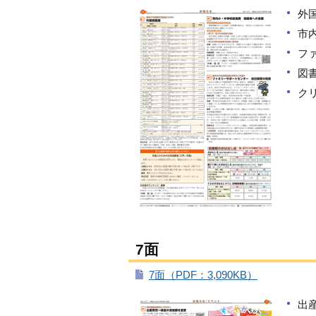
外
市
フ
図
ク
7面
7面（PDF：3,090KB）
出