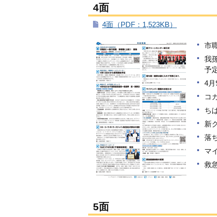
4面
4面（PDF：1,523KB）
市
我
予
4
コ
ち
新
落
マ
救
5面