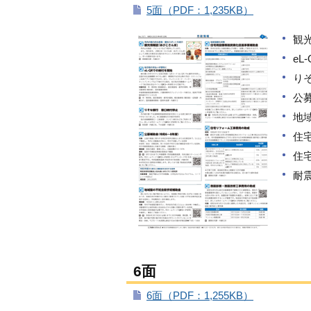
5面（PDF：1,235KB）
観
eL
り
公
地
住
住
耐
6面
6面（PDF：1,255KB）