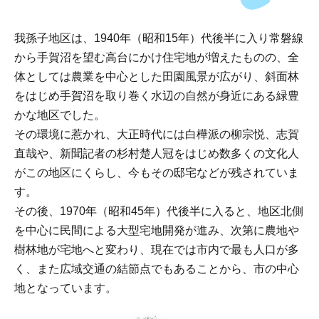
我孫子地区は、1940年（昭和15年）代後半に入り常磐線
から手賀沼を望む高台にかけ住宅地が増えたものの、全
体としては農業を中心とした田園風景が広がり、斜面林
をはじめ手賀沼を取り巻く水辺の自然が身近にある緑豊
かな地区でした。
その環境に惹かれ、大正時代には白樺派の柳宗悦、志賀
直哉や、新聞記者の杉村楚人冠をはじめ数多くの文化人
がこの地区にくらし、今もその邸宅などが残されていま
す。
その後、1970年（昭和45年）代後半に入ると、地区北側
を中心に民間による大型宅地開発が進み、次第に農地や
樹林地が宅地へと変わり、現在では市内で最も人口が多
く、また広域交通の結節点でもあることから、市の中心
地となっています。