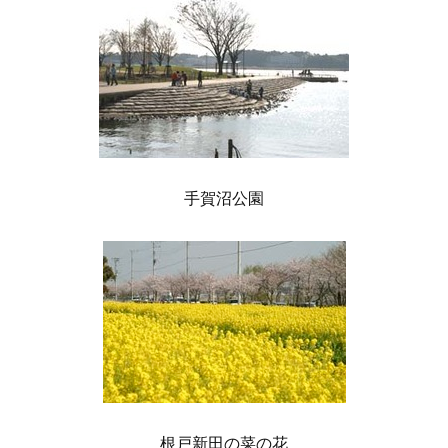
手賀沼公園
根戸新田の菜の花