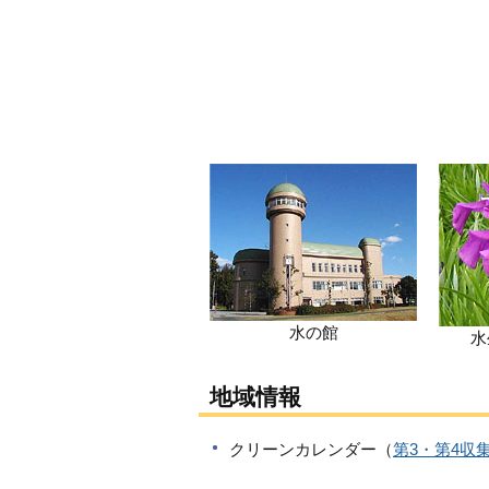
水の館
水
地域情報
クリーンカレンダー（
第3・第4収