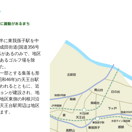
代前半に東我孫子駅を中
田街道(国道356号
落があるのみで、地区
あるゴルフ場を除
た。
一部とする集落も形
昭和46年)の天王台駅
われるとともに、近
ョンが建設され、地
地区東側の利根川沿
天王台駅周辺は地区
ます。