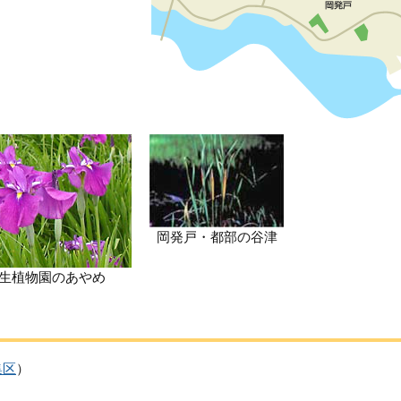
岡発戸・都部の谷津
生植物園のあやめ
集区
）