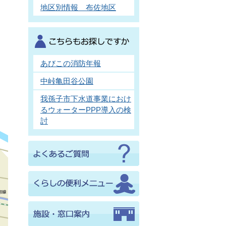
地区別情報 布佐地区
あびこの消防年報
中峠亀田谷公園
我孫子市下水道事業におけ
るウォーターPPP導入の検
討