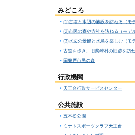
みどころ
(1)古墳と水辺の施設を訪ねる（モ
(2)市民の森や寺社を訪ねる（モデ
(3)水辺の景観と水鳥を楽しむ（モ
古道を歩き、旧柴崎村の旧跡を訪ね
岡発戸市民の森
行政機関
天王台行政サービスセンター
公共施設
五本松公園
ミナトスポーツクラブ天王台