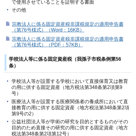
で使用させていることを証明する書面
その他
宗教法人に係る固定資産税非課税規定の適用申告書
（第76号様式）（Word：16KB）
宗教法人に係る固定資産税非課税規定の適用申告書
（第76号様式）（PDF：57KB）
学校法人等に係る固定資産税（我孫子市税条例第56
条）
学校法人等が設置する学校において直接保育又は教育
の用に供する固定資産（地方税法第348条第2項第9
号）
医療法人等が設置する医療関係者の養成所において直
接教育の用に供する固定資産（地方税法第348条第2項
第9号の2）
公益社団法人等が学術の研究を目的とするものがその
目的のため直接その研究の用に供する固定資産（地方
税法第348条第2項第12号）