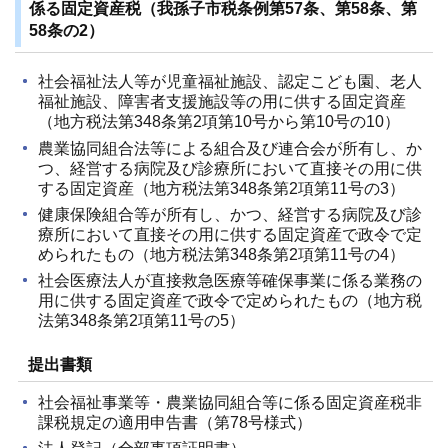
係る固定資産税（我孫子市税条例第57条、第58条、第
58条の2）
社会福祉法人等が児童福祉施設、認定こども園、老人
福祉施設、障害者支援施設等の用に供する固定資産
（地方税法第348条第2項第10号から第10号の10）
農業協同組合法等による組合及び連合会が所有し、か
つ、経営する病院及び診療所において直接その用に供
する固定資産（地方税法第348条第2項第11号の3）
健康保険組合等が所有し、かつ、経営する病院及び診
療所において直接その用に供する固定資産で政令で定
められたもの（地方税法第348条第2項第11号の4）
社会医療法人が直接救急医療等確保事業に係る業務の
用に供する固定資産で政令で定められたもの（地方税
法第348条第2項第11号の5）
提出書類
社会福祉事業等・農業協同組合等に係る固定資産税非
課税規定の適用申告書（第78号様式）