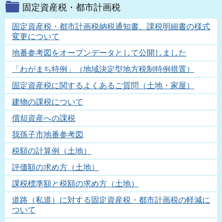
固定資産税・都市計画税
固定資産税・都市計画税納税通知書、課税明細書の様式
変更について
地番参考図をオープンデータとして公開しました
「わがまち特例」（地域決定型地方税制特例措置）
固定資産税に関するよくあるご質問（土地・家屋）
建物の課税について
償却資産への課税
我孫子市地番参考図
税額の計算例（土地）
評価額の求め方（土地）
課税標準額と税額の求め方（土地）
道路（私道）に対する固定資産税・都市計画税の軽減に
ついて