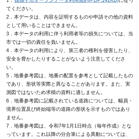
1．
我孫子市オープンデータ利用規約(PDF:142KB)
に従っ
てください。
2．本データは、内容を証明するものや申請その他の資料
として用いることはできません。
3．本データの利用に伴う利用者等の損失については、当
市では一切の責任を負いません。
4．本データの利用により、第三者の権利を侵害したり、
安全を脅かしたりすることがないよう注意してくださ
い。
5．地番参考図は、地番の配置を参考として記載したもの
であり、形状等実際と異なることがあります。また、実
測図ではないため求積の資料に適しません。
6．地番参考図に記載されている道路については、幅員・
境界位置及び終始端等の道路の形状を示すものではあり
ません。
7．地番参考図は、令和7年1月1日時点（毎年作成）とな
っています。これ以降の分合筆による異動については、