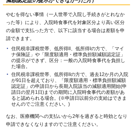
減額認定証の提示ができなかった方）
やむを得ない事情（一人世帯で入院し手続きがとれなか
った等）により、入院時食事代を対象区分より高い区分
の金額で支払った方で、以下に該当する場合は差額を申
請できます。
住民税非課税世帯、低所得II、低所得Iの方で、「マイ
ナ保険証」や「限度額適用・標準負担額減額認定証」
の提示ができず、区分：一般の入院時食事代を負担し
た場合。
住民税非課税世帯、低所得IIの方で、過去12か月の入院
が91日を超えており、「限度額適用・標準負担額減額
認定証」の申請日から長期入院該当の減額適用開始(申
請日の翌月1日)までの期間に入院時食事代の差額があ
ると認められる場合。(※申請日以前分の支給はできま
せんのでご注意ください。)
なお、医療機関への支払いから2年を過ぎると時効となり
申請できなくなりますのでご注意ください。