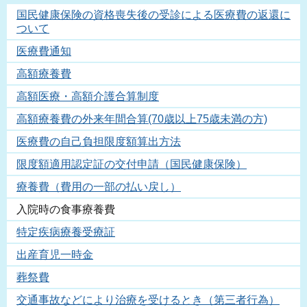
国民健康保険の資格喪失後の受診による医療費の返還に
ついて
医療費通知
高額療養費
高額医療・高額介護合算制度
高額療養費の外来年間合算(70歳以上75歳未満の方)
医療費の自己負担限度額算出方法
限度額適用認定証の交付申請（国民健康保険）
療養費（費用の一部の払い戻し）
入院時の食事療養費
特定疾病療養受療証
出産育児一時金
葬祭費
交通事故などにより治療を受けるとき（第三者行為）