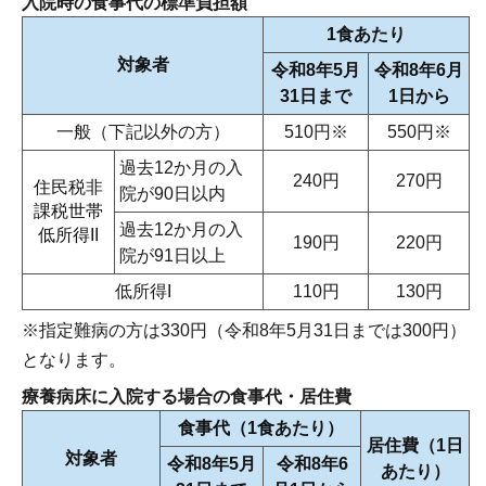
入院時の食事代の標準負担額
1食あたり
対象者
令和8年5月
令和8年6月
31日まで
1日から
一般（下記以外の方）
510円※
550円※
過去12か月の入
240円
270円
住民税非
院が90日以内
課税世帯
過去12か月の入
低所得II
190円
220円
院が91日以上
低所得I
110円
130円
※指定難病の方は330円（令和8年5月31日までは300円）
となります。
療養病床に入院する場合の食事代・居住費
食事代（1食あたり）
居住費（1日
対象者
令和8年5月
令和8年6
あたり）