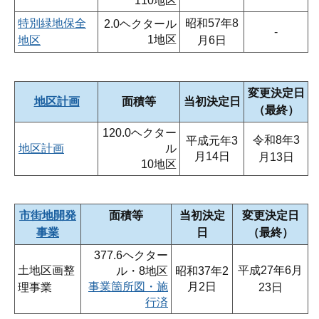
110地区
特別緑地保全
昭和57年8
2.0ヘクタール
‐
1地区
地区
月6日
変更決定日
地区計画
面積等
当初決定日
（最終）
120.0ヘクター
令和8年3
平成元年3
地区計画
ル
月14日
月13日
10地区
市街地開発
面積等
当初決定
変更決定日
事業
日
（最終）
377.6ヘクター
土地区画整
平成27年6月
ル・8地区
昭和37年2
事業箇所図・施
月2日
理事業
23日
行済