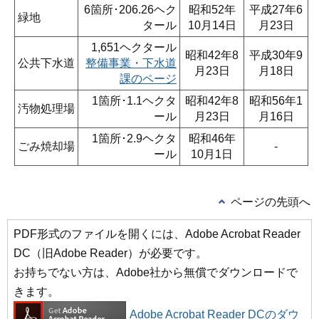
6箇所･206.26ヘク
昭和52年
平成27年6
緑地
タール
10月14日
月23日
1,651ヘクタール
昭和42年8
平成30年9
公共下水道
整備事業・下水道
月23日
月18日
課のページ
1箇所･1.1ヘクタ
昭和42年8
昭和56年1
汚物処理場
ール
月23日
月16日
1箇所･2.9ヘクタ
昭和46年
ごみ焼却場
-
ール
10月1日
ページの先頭へ
PDF形式のファイルを開くには、Adobe Acrobat Reader
DC（旧Adobe Reader）が必要です。
お持ちでない方は、Adobe社から無償でダウンロードで
きます。
Adobe Acrobat Reader DCのダウ