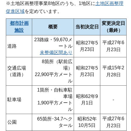
※土地区画整理事業8地区のうち、1地区に
土地区画整理
促進区域
を定めています。
都市計画
変更決定日
概要
当初決定日
施設
（最終）
23路線・59,670メ
平成27年6
昭和27年5
道路
ートル
月23日
月23日
未整備区間あり
8箇所（駅前広
平成15年2
交通広場
場）
昭和27年5
（道路）
22,900平方メート
月23日
月28日
ル
1箇所・自転車駐
車場
昭和62年9
駐車場
‐
1,900平方メート
月1日
ル
平成27年6
65箇所･34.7ヘク
昭和52年
公園
タール
10月5日
月23日