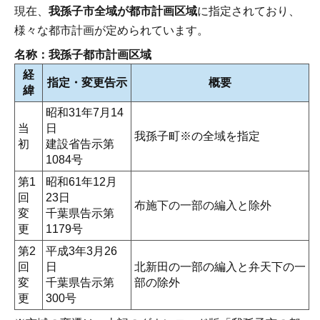
現在、
我孫子市全域が都市計画区域
に指定されており、
様々な都市計画が定められています。
名称：我孫子都市計画区域
経
指定・変更告示
概要
緯
昭和31年7月14
当
日
我孫子町※の全域を指定
初
建設省告示第
1084号
第1
昭和61年12月
回
23日
布施下の一部の編入と除外
変
千葉県告示第
更
1179号
第2
平成3年3月26
回
日
北新田の一部の編入と弁天下の一
変
千葉県告示第
部の除外
更
300号