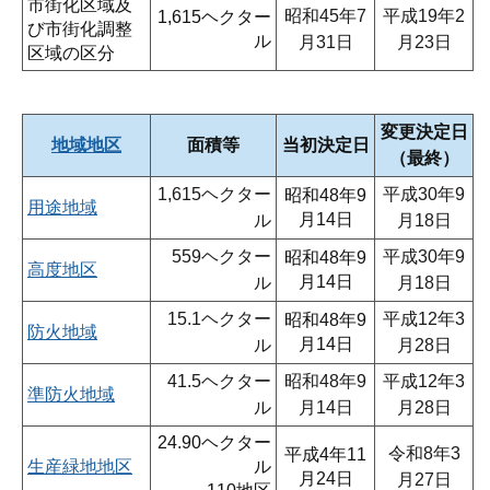
市街化区域及
昭和45年7
平成19年2
1,615ヘクター
び市街化調整
ル
月31日
月23日
区域の区分
変更決定日
地域地区
面積等
当初決定日
（最終）
1,615ヘクター
平成30年9
昭和48年9
用途地域
月14日
ル
月18日
559ヘクター
平成30年9
昭和48年9
高度地区
月14日
ル
月18日
15.1ヘクター
平成12年3
昭和48年9
防火地域
月14日
ル
月28日
41.5ヘクター
昭和48年9
平成12年3
準防火地域
ル
月14日
月28日
24.90ヘクター
令和8年3
平成4年11
生産緑地地区
ル
月24日
月27日