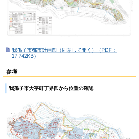
我孫子市都市計画図（同意して開く）（PDF：
17,742KB）
参考
我孫子市大字町丁界図から位置の確認