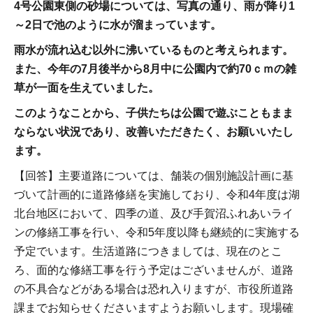
4号公園東側の砂場については、写真の通り、雨が降り1
～2日で池のように水が溜まっています。
雨水が流れ込む以外に沸いているものと考えられます。
また、今年の7月後半から8月中に公園内で約70ｃｍの雑
草が一面を生えていました。
このようなことから、子供たちは公園で遊ぶこともまま
ならない状況であり、改善いただきたく、お願いいたし
ます。
【回答】主要道路については、舗装の個別施設計画に基
づいて計画的に道路修繕を実施しており、令和4年度は湖
北台地区において、四季の道、及び手賀沼ふれあいライ
ンの修繕工事を行い、令和5年度以降も継続的に実施する
予定でいます。生活道路につきましては、現在のとこ
ろ、面的な修繕工事を行う予定はございませんが、道路
の不具合などがある場合は恐れ入りますが、市役所道路
課までお知らせくださいますようお願いします。現場確