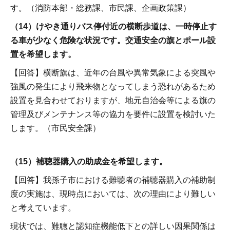
す。（消防本部・総務課、市民課、企画政策課）
（14）けやき通りバス停付近の横断歩道は、一時停止す
る車が少なく危険な状況です。交通安全の旗とポール設
置を希望します。
【回答】横断旗は、近年の台風や異常気象による突風や
強風の発生により飛来物となってしまう恐れがあるため
設置を見合わせておりますが、地元自治会等による旗の
管理及びメンテナンス等の協力を要件に設置を検討いた
します。（市民安全課）
（15）補聴器購入の助成金を希望します。
【回答】我孫子市における難聴者の補聴器購入の補助制
度の実施は、現時点においては、次の理由により難しい
と考えています。
現状では、難聴と認知症機能低下との詳しい因果関係は