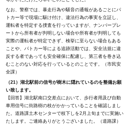
なお、警察では、暴走行為や騒音の通報があるごとにパ
トカー等で現場に駆け付け、違法行為の事実を立証し、
運転者を特定する捜査を行っていますが、ナンバープレ
ートから所有者が判明しない場合や所有者が判明しても
実際の運転者が特定できず、検挙に至らない場合もある
ことや、パトカー等による追跡活動では、安全法規に違
反する者であっても安全確保に配慮し、第三者を巻き込
むことのない対応を行っているとのことです。（市民安
全課）
（21）湖北駅前の信号が樹木に隠れているのを整備お願
い致します。
【回答】湖北駅南口交差点において、歩行者用及び自動
車用信号に街路樹の枝がかかっていることを確認しまし
た。道路課土木センターで枝下しを2月上旬までに実施い
たします。ご連絡ありがとうございました。（道路課）