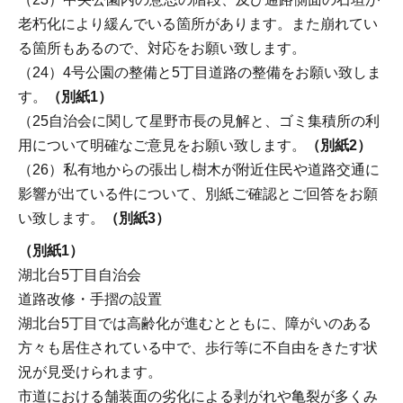
老朽化により緩んでいる箇所があります。また崩れてい
る箇所もあるので、対応をお願い致します。
（24）4号公園の整備と5丁目道路の整備をお願い致しま
す。
（別紙1）
（25自治会に関して星野市長の見解と、ゴミ集積所の利
用について明確なご意見をお願い致します。
（別紙2）
（26）私有地からの張出し樹木が附近住民や道路交通に
影響が出ている件について、別紙ご確認とご回答をお願
い致します。
（別紙3）
（別紙1）
湖北台5丁目自治会
道路改修・手摺の設置
湖北台5丁目では高齢化が進むとともに、障がいのある
方々も居住されている中で、歩行等に不自由をきたす状
況が見受けられます。
市道における舗装面の劣化による剥がれや亀裂が多くみ