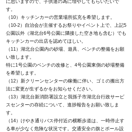
に思いますので、子供達の為に増やしてもらいたいで
す。
（10）キッチンカーの営業場所拡充を希望します。
（10-2）自治会が主催するお祭りやイベント上で、上記5
公園以外（湖北台6号公園に隣接した空き地も含む）でも
キッチンカーの出店を認めてほしい。
（11）湖北台公園内の砂場、遊具、ベンチの整備をお願
い致します。
特に1号公園のベンチの改修と、4号公園東側の砂場整備
を希望します。
（12）新クリーンセンターの稼働に伴い、ゴミの搬出方
法に変更が生ずるかをお知らせください。
（13）湖北台新消防署設立と我孫子市湖北台行政サービ
スセンターの存続について、進捗報告をお願い致しま
す。
（14）けやき通りバス停付近の横断歩道は、一時停止す
る車が少なく危険な状況です。交通安全の旗とポール設