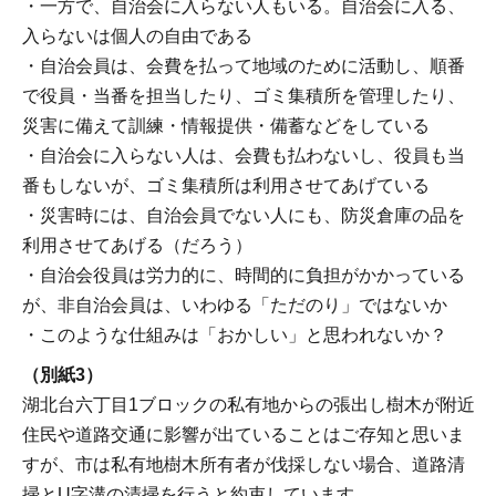
・一方で、自治会に入らない人もいる。自治会に入る、
入らないは個人の自由である
・自治会員は、会費を払って地域のために活動し、順番
で役員・当番を担当したり、ゴミ集積所を管理したり、
災害に備えて訓練・情報提供・備蓄などをしている
・自治会に入らない人は、会費も払わないし、役員も当
番もしないが、ゴミ集積所は利用させてあげている
・災害時には、自治会員でない人にも、防災倉庫の品を
利用させてあげる（だろう）
・自治会役員は労力的に、時間的に負担がかかっている
が、非自治会員は、いわゆる「ただのり」ではないか
・このような仕組みは「おかしい」と思われないか？
（別紙3）
湖北台六丁目1ブロックの私有地からの張出し樹木が附近
住民や道路交通に影響が出ていることはご存知と思いま
すが、市は私有地樹木所有者が伐採しない場合、道路清
掃とU字溝の清掃を行うと約束しています。