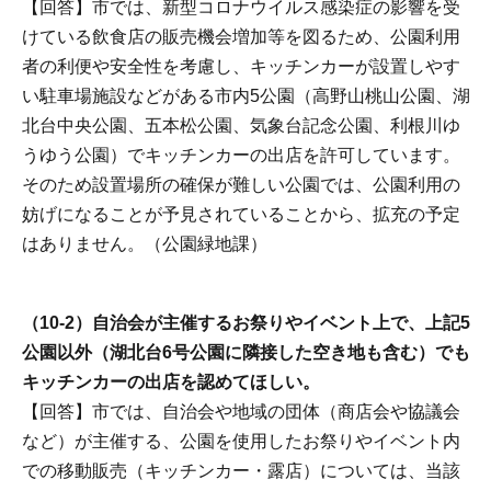
【回答】市では、新型コロナウイルス感染症の影響を受
けている飲食店の販売機会増加等を図るため、公園利用
者の利便や安全性を考慮し、キッチンカーが設置しやす
い駐車場施設などがある市内5公園（高野山桃山公園、湖
北台中央公園、五本松公園、気象台記念公園、利根川ゆ
うゆう公園）でキッチンカーの出店を許可しています。
そのため設置場所の確保が難しい公園では、公園利用の
妨げになることが予見されていることから、拡充の予定
はありません。（公園緑地課）
（10-2）自治会が主催するお祭りやイベント上で、上記5
公園以外（湖北台6号公園に隣接した空き地も含む）でも
キッチンカーの出店を認めてほしい。
【回答】市では、自治会や地域の団体（商店会や協議会
など）が主催する、公園を使用したお祭りやイベント内
での移動販売（キッチンカー・露店）については、当該