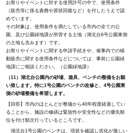
お祭りやイベントに対する使用許可の中で、使用条件
（販売等に係る責務や原状回復など）を付したうえで認
めています。
その対象は、使用条件を満たしている市内の全ての公
園、及び公園緑地課が所管する土地（湖北台6号公園東側
の土地も含みます）です。
お祭りやイベントに関する申請手続きや、催事内での移
動販売に関する使用条件などについては、事前に公園緑
地課にご相談ください。（公園緑地課）
（11）湖北台公園内の砂場、遊具、ベンチの整備をお願
い致します。特に1号公園のベンチの改修と、4号公園東
側の砂場整備を希望します。
【回答】市内のほとんどが整備から40年程度経過してい
ることから、施設の修繕は緊急性や安全性などの優先順
位を付け順次行っているところです。
湖北台1号公園のベンチは、現状を確認し劣化が激しい