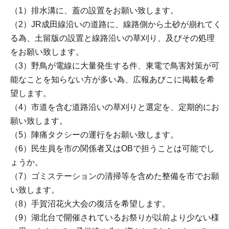
（1）排水溝に、蓋の設置をお願い致します。
（2）JR成田線沿いの道路に、線路側から土砂が崩れてく
る為、土留版の設置と線路沿いの草刈り、及びその処理
をお願い致します。
（3）野鳥が電線に大量発生する件、東電で鳥害対策が可
能なことを知らない方が多い為、広報あびこに掲載を希
望します。
（4）市道を含む道路沿いの草刈りと選定を、定期的にお
願い致します。
（5）陣痛タクシーの運行をお願い致します。
（6）民生員を市の関係者又はOBで担うことは可能でし
ょうか。
（7）ゴミステーションの清掃等を含めた整備を市でお願
い致します。
（8）手賀沼花火大会の復活を希望します。
（9）湖北台で開催されているお祭りが以前より少ない様