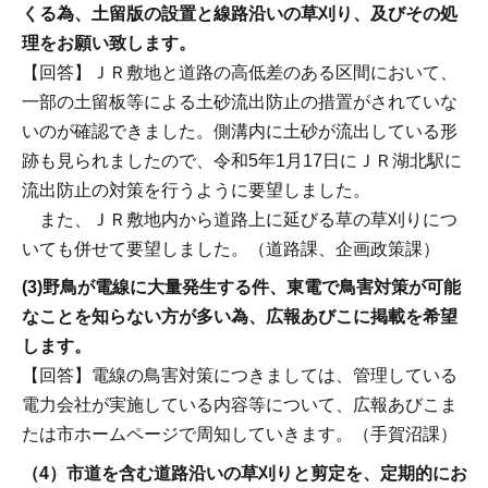
くる為、土留版の設置と線路沿いの草刈り、及びその処
理をお願い致します。
【回答】ＪＲ敷地と道路の高低差のある区間において、
一部の土留板等による土砂流出防止の措置がされていな
いのが確認できました。側溝内に土砂が流出している形
跡も見られましたので、令和5年1月17日にＪＲ湖北駅に
流出防止の対策を行うように要望しました。
また、ＪＲ敷地内から道路上に延びる草の草刈りにつ
いても併せて要望しました。（道路課、企画政策課）
(3)野鳥が電線に大量発生する件、東電で鳥害対策が可能
なことを知らない方が多い為、広報あびこに掲載を希望
します。
【回答】電線の鳥害対策につきましては、管理している
電力会社が実施している内容等について、広報あびこま
たは市ホームページで周知していきます。（手賀沼課）
（4）市道を含む道路沿いの草刈りと剪定を、定期的にお