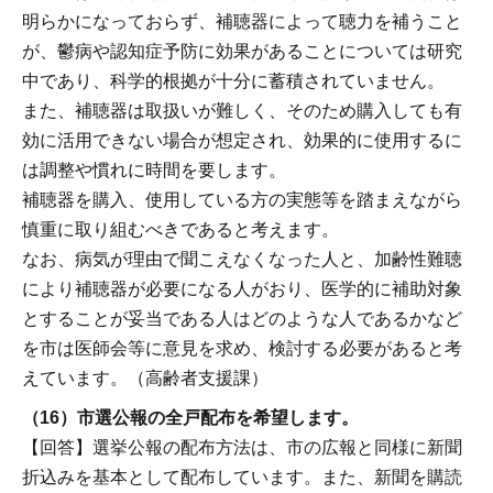
明らかになっておらず、補聴器によって聴力を補うこと
が、鬱病や認知症予防に効果があることについては研究
中であり、科学的根拠が十分に蓄積されていません。
また、補聴器は取扱いが難しく、そのため購入しても有
効に活用できない場合が想定され、効果的に使用するに
は調整や慣れに時間を要します。
補聴器を購入、使用している方の実態等を踏まえながら
慎重に取り組むべきであると考えます。
なお、病気が理由で聞こえなくなった人と、加齢性難聴
により補聴器が必要になる人がおり、医学的に補助対象
とすることが妥当である人はどのような人であるかなど
を市は医師会等に意見を求め、検討する必要があると考
えています。（高齢者支援課）
（16）市選公報の全戸配布を希望します。
【回答】選挙公報の配布方法は、市の広報と同様に新聞
折込みを基本として配布しています。また、新聞を購読