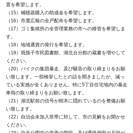
置を希望します。
（15）補聴器購入の助成金を希望します。
（16）市選広報の全戸配布を希望します。
（17）ゴミ集積所の全管理業務の市への移管を希望しま
す。
（18）地域通貨の発行を希望します。
（19）我孫子市民図書館、湖北台分館の蔵書を増やして
ください。
（20）バイクの集団暴走、及び騒音の取り締まりをお願
い致します。一部検挙したとの話を聞きましたが、減っ
ている実感が全くありません。特に5丁目住宅地内の暴走
車両の取り締まりをお願い致します。
（21）湖北駅前の信号が樹木に隠れているのを整備お願
い致します。
（22）自治会未加入世帯に対して、市の見解をお聞かせ
ください。
（23）中央公園内の意思の階段、及び通路側面の石垣が