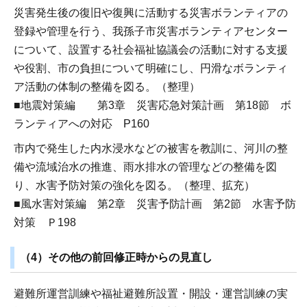
災害発生後の復旧や復興に活動する災害ボランティアの
登録や管理を行う、我孫子市災害ボランティアセンター
について、設置する社会福祉協議会の活動に対する支援
や役割、市の負担について明確にし、円滑なボランティ
ア活動の体制の整備を図る。（整理）
■地震対策編 第3章 災害応急対策計画 第18節 ボ
ランティアへの対応 P160
市内で発生した内水浸水などの被害を教訓に、河川の整
備や流域治水の推進、雨水排水の管理などの整備を図
り、水害予防対策の強化を図る。（整理、拡充）
■風水害対策編 第2章 災害予防計画 第2節 水害予防
対策 Ｐ198
（4）その他の前回修正時からの見直し
避難所運営訓練や福祉避難所設置・開設・運営訓練の実