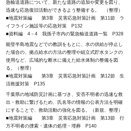
急輸送道路について、新たな道路の追加や変更を図り、
迅速な応急復旧活動ができるよう整備する。 （整理）
■地震対策編 第3章 災害応急対策計画 第11節 ラ
イフライン施設等の応急対策 P132
■資料編 4－4 我孫子市内の緊急輸送道路一覧 P328
能登半島地震などでの教訓をもとに、水の供給が停止し
た場合の、拠点給水の方法の整理や組立式貯水タンクの
使用など、広域的な断水に備えた給水体制の整備を図
る。（整理）
■地震対策編 第3章 災害応急対策計画 第12節 生
活救援対策 P135
千葉県の地域防災計画に基づき、安否不明者の迅速な救
出・救助に繋げるため、氏名等の情報の公表方法を明確
にすることで、救助活動の強化を図る。（新規、整理）
■地震対策編 第3章 災害応急対策計画 第13節 行
方不明者の捜索・遺体の処理・埋葬 P140