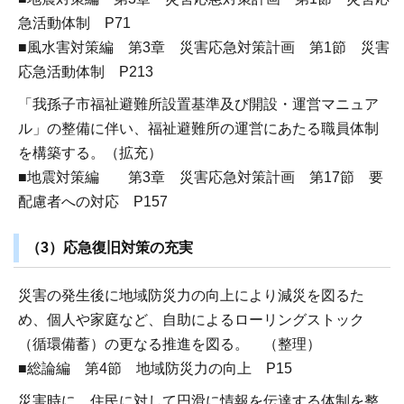
急活動体制 P71
■風水害対策編 第3章 災害応急対策計画 第1節 災害
応急活動体制 P213
「我孫子市福祉避難所設置基準及び開設・運営マニュア
ル」の整備に伴い、福祉避難所の運営にあたる職員体制
を構築する。（拡充）
■地震対策編 第3章 災害応急対策計画 第17節 要
配慮者への対応 P157
（3）応急復旧対策の充実
災害の発生後に地域防災力の向上により減災を図るた
め、個人や家庭など、自助によるローリングストック
（循環備蓄）の更なる推進を図る。 （整理）
■総論編 第4節 地域防災力の向上 P15
災害時に、住民に対して円滑に情報を伝達する体制を整