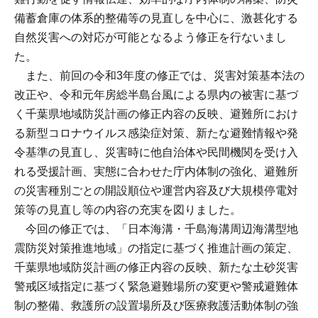
備蓄倉庫の体系的整備等の見直しを中心に、激甚化する
自然災害への対応が可能となるよう修正を行ないまし
た。
また、前回の令和3年度の修正では、災害対策基本法の
改正や、令和元年房総半島台風による県内の被害に基づ
く千葉県地域防災計画の修正内容の反映、避難所におけ
る新型コロナウイルス感染症対策、新たな避難情報や発
令基準の見直し、災害時に他自治体や民間機関を受け入
れる受援計画、実態に合わせた庁内体制の強化、避難所
の災害種別ごとの開設順位や運営内容及び大規模停電対
策等の見直し等の内容の充実を図りました。
今回の修正では、「日本海溝・千島海溝周辺海溝型地
震防災対策推進地域」の指定に基づく推進計画の策定、
千葉県地域防災計画の修正内容の反映、新たな土砂災害
警戒区域指定に基づく緊急避難場所の変更や警戒避難体
制の整備、救護所の設置場所及び医療救護活動体制の強