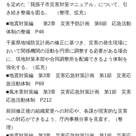
を定めた「我孫子市災害対策マニュアル」について、引
き続き整備を図る。 （整理、拡充）
■地震対策編 第2章 災害予防計画 第6節 応急活動
体制の整備 P46
千葉県地域防災計画の修正に基づき、災害の発生現場に
おいて関係機関の活動を円滑に調整する必要がある場合
に、現地対策本部や合同調整所を配備できるよう体制を
強化する。（拡充）
■地震対策編 第3章 災害応急対策計画 第1節 災害応
急活動体制 P69
■風水害対策編 第3章 災害応急対策計画 第1節 災害
応急活動体制 P212
前回修正後の組織変更への対応や、各課が現実的な災害
への対応ができるよう、庁内事務分掌を見直す。（整
理）
■地震対策編 第3章 災害応急対策計画 第1節 災害応