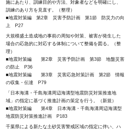
施にあたり、訓練目的や方法、対象者などを明確にし、
訓練のあり方を見直す。（整理）
■地震対策編 第2章 災害予防計画 第1節 防災力の向
上 P27
大規模盛土造成地の事前の周知や対策、被害が発生した
場合の応急的に対応する体制について整備を図る。（整
理）
■地震対策編 第2章 災害予防計画 第3節 地盤災害
の防止 P36
■地震対策編 第3章 災害応急対策計画 第2節 情報
の収集・伝達 P79
「日本海溝・千島海溝周辺海溝型地震防災対策推進地
域」の指定に基づく推進計画の策定を行う。（新規）
■地震対策編 第4章 日本海溝・千島海溝周辺海溝型
地震防災対策推進計画 P183
千葉県による新たな土砂災害警戒区域の指定に伴い、ハ