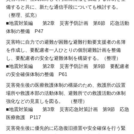
備すると共に、新たな通信手段についても検討する。
（整理、拡充）
■地震対策編 第2章 災害予防計画 第6節 応急活動
体制の整備 P47
災害時に自力での避難が困難な避難行動要支援者の名簿
を作成し、要配慮者一人ひとりの個別避難計画を整備
し、要配慮者の安全な避難体制を構築する。（整理）
■地震対策編 第2章 災害予防計画 第9節 要配慮者
の安全確保体制の整備 P61
災害発生後の医療救護体制の構築のため、救護所の設置
場所や救護本部の活動体制、避難所での救護活動の体制
強化などの見直しを図る。 （整理）
■地震対策編 第3章 災害応急対策計画 第9節 応急
医療救護 P117
災害発生後に優先的に応急復旧措置や安全確保を行う緊