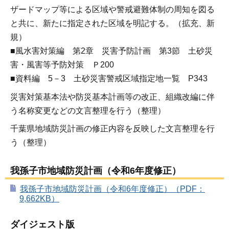
ザードマップ等による区域や警戒避難体制の周知を図る
と共に、新たに指定された区域を明記する。（拡充、新
規）
■風水害対策編 第2章 災害予防計画 第3節 土砂災
害・風害等予防対策 Ｐ200
■資料編 5－3 土砂災害警戒区域指定地一覧 P343
災害対策基本法や防災基本計画等の改正、組織改編に伴
う名称変更などの文言整理を行う（整理）
千葉県地域防災計画の修正内容を反映した文言整理を行
う（整理）
我孫子市地域防災計画（令和6年度修正）
我孫子市地域防災計画（令和6年度修正）（PDF：
9,662KB）
ダイジェスト版