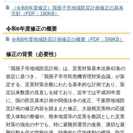
（令和6年度修正）我孫子市地域防災計画修正の基本
方針（PDF：190KB）
令和6年度修正の概要
令和6年度地域防災計画修正の概要（PDF：599KB）
修正の背景（必要性）
「我孫子市地域防災計画」は、災害対策基本法第42条の
規定に基づき、「我孫子市市民危機管理対策会議」が策
定する、災害対策全般にわたる基本的な計画であり、策
定以来数度の見直しを経ており、近年では平成30年度
に、国の防災基本計画や関係法令の改正、千葉県地域防
災計画の修正内容を踏まえた修正、大規模災害時の応援
受入体制の整備や、熊本地震等の災害を教訓とした災害
対策の強化の中でも、特に避難所運営の改善、適切な避
難行動を促す情報伝達、効率的な庁内体制の構築、防災