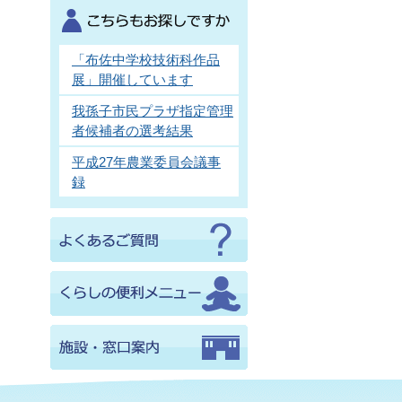
「布佐中学校技術科作品
展」開催しています
我孫子市民プラザ指定管理
者候補者の選考結果
平成27年農業委員会議事
録