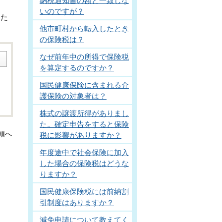
納税通知書の額と一致しな
いのですが？
また
他市町村から転入したとき
の保険税は？
なぜ前年中の所得で保険税
を算定するのですか？
国民健康保険に含まれる介
護保険の対象者は？
株式の譲渡所得がありまし
た。確定申告をすると保険
頭へ
税に影響がありますか？
年度途中で社会保険に加入
した場合の保険税はどうな
りますか？
国民健康保険税には前納割
引制度はありますか？
減免申請について教えてく