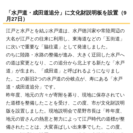
「水戸道・成田道追分」に文化財説明板を設置（9
月27日）
江戸と水戸とを結ぶ水戸道は、水戸徳川家や常陸周辺の
大名が江戸との往来に利用し、東海道などの「五街道」
に次いで重要な「脇往還」として発達しました。
のちに陸路・水路の整備が進み、大きく迂回した水戸へ
の道は変更となり、この追分から北上する新たな「水戸
道」が生まれ、「成田道」と呼ばれるようになりまし
た。この新旧2つの水戸道の分岐点が、寿にある「水戸
道・成田道追分」です。
昨年度、地元の方々が寄附を募り、現地に保存されてい
た道標を整備したことを受け、この度、市が文化財説明
版を設置しました。現地説明会で星野市長は「昨年度、
地元の皆さんの熱意と努力によって江戸時代の道標が整
備されたことは、大変喜ばしい出来事でした。この度、