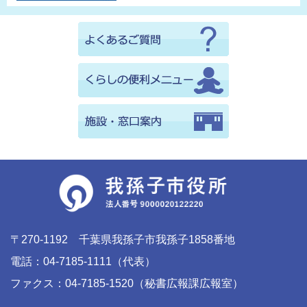
〒270-1192 千葉県我孫子市我孫子1858番地
電話：04-7185-1111（代表）
ファクス：04-7185-1520（秘書広報課広報室）