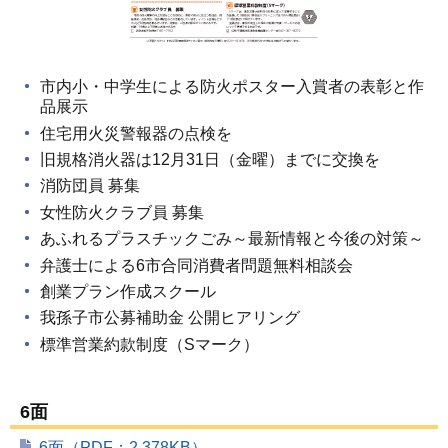
市内小・中学生による防火ポスター入賞者の表彰と作
品展示
住宅用火災警報器の点検を
旧規格消火器は12月31日（金曜）までに交換を
消防団員 募集
女性防火クラブ員 募集
あふれるプラスチックごみ～最新情報と今後の対策～
弁護士による6市合同消費者問題無料相談会
創業プラン作成スクール
我孫子市公募補助金 公開ヒアリング
標準営業約款制度（Sマーク）
6面
6面（PDF：2,378KB）