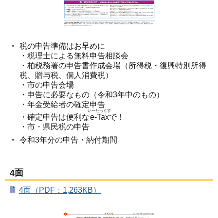
税の申告準備はお早めに
・税理士による無料申告相談会
・柏税務署の申告書作成会場（所得税・復興特別所得
税、贈与税、個人消費税）
・市の申告会場
・申告に必要なもの（令和3年中のもの）
・年金受給者の確定申告
いーたっくす
・確定申告は便利な
e-Tax
で！
・市・県民税の申告
令和3年分の申告・納付期間
4面
4面（PDF：1,263KB）