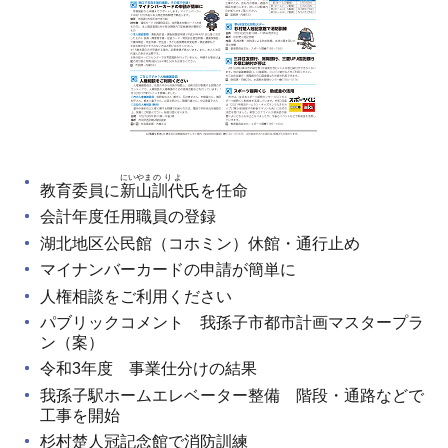
にいやま
のりよ
教育委員に
新山
訓代
氏を任命
会計年度任用職員の登録
湖北地区公民館（コホミン）休館・通行止め
マイナンバーカードの申請が簡単に
人権相談をご利用ください
パブリックコメント 我孫子市都市計画マスタープラ
ン（案）
令和3年度 事業仕分けの結果
我孫子駅ホームエレベーター整備 階段・通路などで
工事を開始
杉村楚人冠記念館で消防訓練