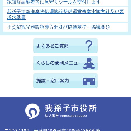
認知症高齢者等に見守りシールを交付します
我孫子市新廃棄物処理施設整備運営事業実施方針及び要
求水準書
手賀沼観光施設誘導方針及び協議基準・協議要領
〒270-1192 千葉県我孫子市我孫子1858番地