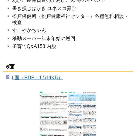
あびこ農産物直売所あびこん 冬のイベント
書き損じはがき ユネスコ募金
松戸保健所（松戸健康福祉センター）各種無料相談・
検査
すこやかちゃん
移動スーパー年末年始の巡回
子育てQ&A153 内股
6面
6面（PDF：1,514KB）