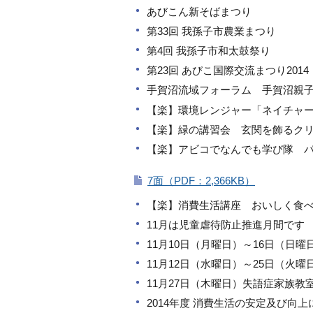
あびこん新そばまつり
第33回 我孫子市農業まつり
第4回 我孫子市和太鼓祭り
第23回 あびこ国際交流まつり20
手賀沼流域フォーラム 手賀沼親
【楽】環境レンジャー「ネイチャ
【楽】緑の講習会 玄関を飾るク
【楽】アビコでなんでも学び隊 パ
7面（PDF：2,366KB）
【楽】消費生活講座 おいしく食べて
11月は児童虐待防止推進月間です 
11月10日（月曜日）～16日（日
11月12日（水曜日）～25日（火
11月27日（木曜日）失語症家族教
2014年度 消費生活の安定及び