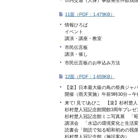
市内交通（人身）事故発生件数我孫
11面（PDF：1,479KB）
情報ひろば
イベント
講演・講座・教室
市民伝言板
講演・催し
市民伝言板のお申込み方法
12面（PDF：1,659KB）
【楽】日本最大級の鳥の祭典ジャパン
開催（雨天実施）午前9時30分～午
来て! 見て!あびこ 【楽】杉村楚
杉村楚人冠記念館開館3周年プレゼ
杉村楚人冠記念館ミニ写真展 「
講演会 「水辺の環境変化と生活
読書会「朗読で知る昭和初めの我
杉村楚人冠記念館（施設案内）