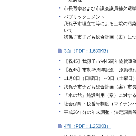
市長選挙および市議会議員補欠選
パブリックコメント
我孫子市埋立て等による土壌の汚
いて
我孫子市子ども総合計画（案）に
3面（PDF：1,680KB）
【祝45】我孫子市制45周年協賛事
【祝45】市制45周年記念 原動
11月8日（日曜日）～9日（土曜
我孫子市子ども総合計画（案）市
「水の館」施設利用（案）に対す
社会保障・税番号制度（マイナン
平成26年分の年末調整・法定調書
4面（PDF：1,250KB）