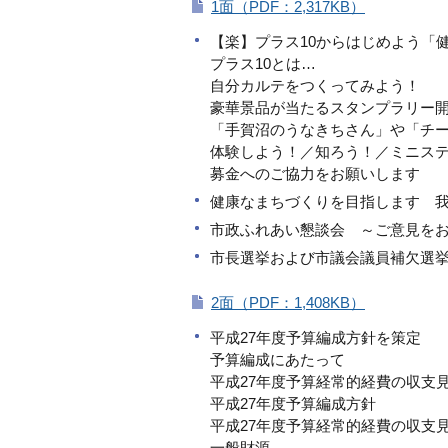
1面（PDF：2,317KB）
【楽】プラス10からはじめよう「健
プラス10とは…
自分カルテをつくってみよう！
豪華景品が当たるスタンプラリー
「手賀沼のうなきちさん」や「チ
体験しよう！／知ろう！／ミニス
募金へのご協力をお願いします
健康なまちづくりを目指します 
市政ふれあい懇談会 ～ご意見を
市長選挙および市議会議員補欠選挙
2面（PDF：1,408KB）
平成27年度予算編成方針を策定
予算編成にあたって
平成27年度予算経常的経費の収支
平成27年度予算編成方針
平成27年度予算経常的経費の収支
一般財源