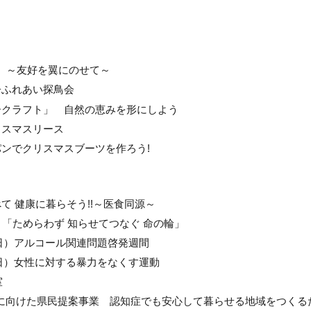
14 ～友好を翼にのせて～
子ふれあい探鳥会
ークラフト」 自然の恵みを形にしよう
リスマスリース
ンでクリスマスブーツを作ろう!
 健康に暮らそう!!～医食同源～
「ためらわず 知らせてつなぐ 命の輪」
曜日）アルコール関連問題啓発週間
曜日）女性に対する暴力をなくす運動
室
向上に向けた県民提案事業 認知症でも安心して暮らせる地域をつくる