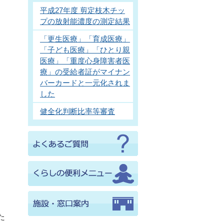
平成27年度 剪定枝木チッ
プの放射能濃度の測定結果
「更生医療」「育成医療」
「子ども医療」「ひとり親
医療」「重度心身障害者医
療」の受給者証がマイナン
バーカードと一元化されま
した
健全化判断比率等審査
た