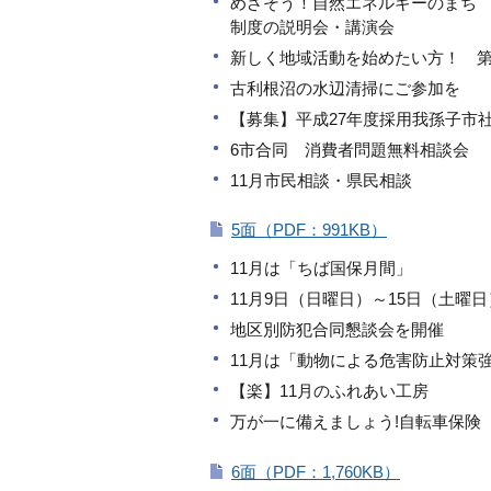
めざそう！自然エネルギーのまち
制度の説明会・講演会
新しく地域活動を始めたい方！ 第
古利根沼の水辺清掃にご参加を
【募集】平成27年度採用我孫子市
6市合同 消費者問題無料相談会
11月市民相談・県民相談
5面（PDF：991KB）
11月は「ちば国保月間」
11月9日（日曜日）～15日（土曜
地区別防犯合同懇談会を開催
11月は「動物による危害防止対策
【楽】11月のふれあい工房
万が一に備えましょう!自転車保険
6面（PDF：1,760KB）