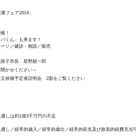
康フェア2014」
開催！
ーバくん」も来ます！
テージ／健診・相談／販売
我孫子市長 星野順一郎
お聞かせください～
立候補予定者説明会 2面をご覧ください
見通しは約1億3千万円の不足
見通し／経常的歳入／経常的歳出／経常的収支及び政策的経費充当