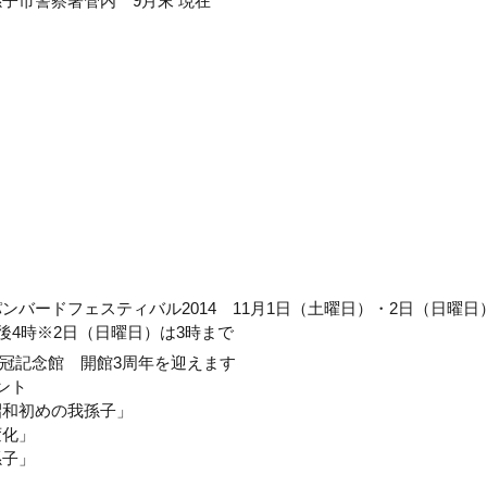
子市警察署管内 9月末 現在
バードフェスティバル2014 11月1日（土曜日）・2日（日曜日
後4時※2日（日曜日）は3時まで
人冠記念館 開館3周年を迎えます
ント
昭和初めの我孫子」
変化」
孫子」