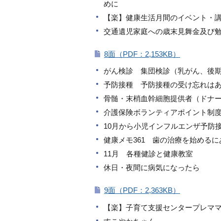
めに
【楽】健康生活月間のイベント・
交通遺児家庭への歳末見舞金及び
8面（PDF：2,153KB）
がん検診 集団検診（乳がん、後期）
予防接種 予防接種の受け忘れは
骨髄・末梢血幹細胞提供者（ドナ
介護保険ボランティアポイント制
10月から小児インフルエンザ予防
健康メモ361 歯の治療を始める
11月 各種健診と健康教室
休日・夜間に病気になったら
9面（PDF：2,363KB）
【楽】子育て支援センタープレママ