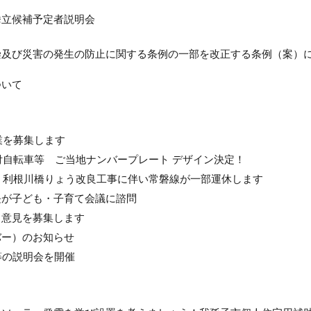
挙立候補予定者説明会
染及び災害の発生の防止に関する条例の一部を改正する条例（案）
ついて
業を募集します
機付自転車等 ご当地ナンバープレート デザイン決定！
日）利根川橋りょう改良工事に伴い常磐線が一部運休します
長が子ども・子育て会議に諮問
る意見を募集します
バー）のお知らせ
等の説明会を開催