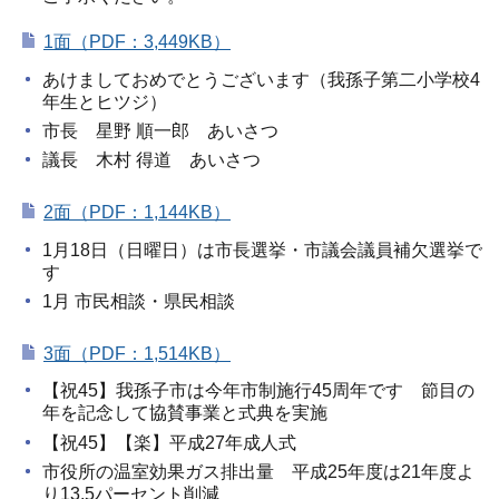
1面（PDF：3,449KB）
あけましておめでとうございます（我孫子第二小学校4
年生とヒツジ）
市長 星野 順一郎 あいさつ
議長 木村 得道 あいさつ
2面（PDF：1,144KB）
1月18日（日曜日）は市長選挙・市議会議員補欠選挙で
す
1月 市民相談・県民相談
3面（PDF：1,514KB）
【祝45】我孫子市は今年市制施行45周年です 節目の
年を記念して協賛事業と式典を実施
【祝45】【楽】平成27年成人式
市役所の温室効果ガス排出量 平成25年度は21年度よ
り13.5パーセント削減