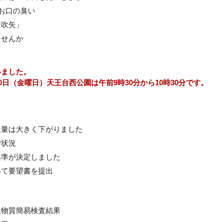
？お口の臭い
ツ吹矢」
ませんか
いました。
0日（金曜日）天王台西公園は午前9時30分から10時30分です。
線量は大きく下がりました
管状況
基準が決定しました
いて要望書を提出
性物質簡易検査結果