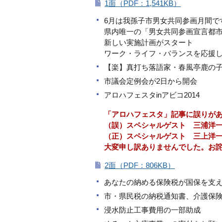
1面（PDF：1,541KB）
6月は我孫子市男女共同参画月間で
県内唯一の「男女共同参画宣言都
新しい実施計画がスタート
ワーク・ライフ・バランスを応援
【楽】真打ち落語家・春風亭鹿の
市議会定例会が2日から開会
アロハフェスタinアビコ2014
「アロハフェスタ」記事に誤りが
（誤）スペシャルゲスト 三浦洋
（正）スペシャルゲスト 三上洋
大変申し訳ありませんでした。お
2面（PDF：806KB）
あなたの納める保険税が国保を支
市・県民税の納税通知書、介護保
浸水防止工事費用の一部助成