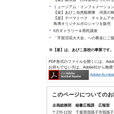
ミュージアム・インフォメーショ
【楽】あびこ自然観察隊 河原の
【楽】テーマトーク チャタムア
鳥博オリジナルポロシャツを販売
6月ギャラリー＆県民講座
「手賀沼花火大会」への募金にご
※【楽】は、あびこ楽校の事業です。
PDF形式のファイルを開くには、Adobe Ac
お持ちでない方は、Adobe社から無
Adobe Acr
このページについてのお
企画総務部 秘書広報課 広報室
〒270-1192 千葉県我孫子市我孫