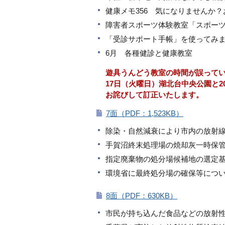
健康メモ356 気になりませんか
障害者スポーツ体験教室「スポー
「受診サポート手帳」を使ってみ
6月 各種健診と健康教室
遊具うんどう教室の時間が誤って
17日（火曜日）湖北台中央公園と2
お詫びして訂正いたします。
7面（PDF：1,523KB）
除染・自然減衰により市内の放射
手賀沼終末処理場の焼却灰一時保
指定廃棄物の処分場候補地の選定
環境省に最終処分場の確保等につ
8面（PDF：630KB）
市民が持ち込んだ食品などの放射