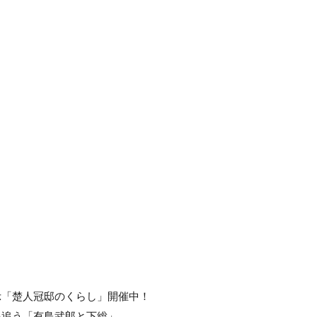
）
示「楚人冠邸のくらし」開催中！
を追う「有島武郎と下総」