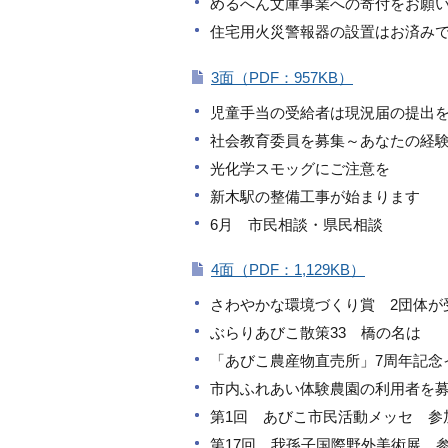
めるへん文庫事業への寄付をお願
住宅用火災警報器の設置はお済み
3面（PDF：957KB）
児童手当の受給者は現況届の提出
社会教育委員を募集～あなたの経
光化学スモッグにご注意を
新木駅の整備工事が始まります
6月 市民相談・県民相談
4面（PDF：1,129KB）
さわやかな環境づくり賞 2団体が
ぶらりあびこ散策33 橋の名は
「あびこ農産物直売所」7周年記念
市内ふれあい体験農園の利用者を
第1回 あびこ市民活動メッセ 参
第17回 我孫子国際野外美術展 