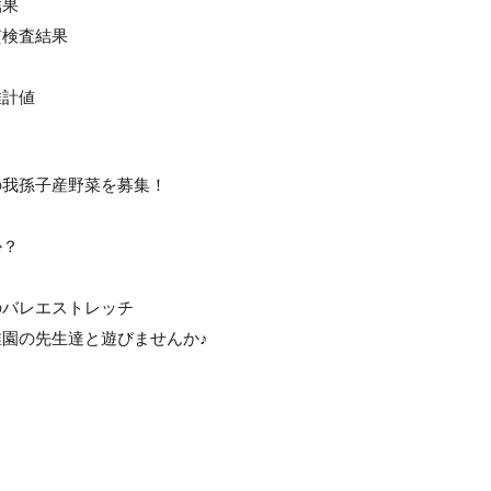
結果
質検査結果
推計値
の我孫子産野菜を募集！
か？
のバレエストレッチ
園の先生達と遊びませんか♪
！