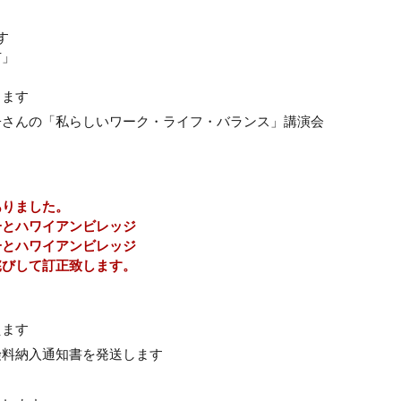
す
市」
します
子さんの「私らしいワーク・ライフ・バランス」講演会
ありました。
一とハワイアンビレッジ
一とハワイアンビレッジ
詫びして訂正致します。
えます
険料納入通知書を発送します