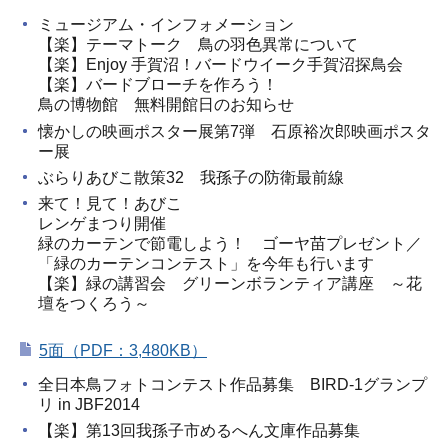
ミュージアム・インフォメーション
【楽】テーマトーク 鳥の羽色異常について
【楽】Enjoy 手賀沼！バードウイーク手賀沼探鳥会
【楽】バードブローチを作ろう！
鳥の博物館 無料開館日のお知らせ
懐かしの映画ポスター展第7弾 石原裕次郎映画ポスタ
ー展
ぶらりあびこ散策32 我孫子の防衛最前線
来て！見て！あびこ
レンゲまつり開催
緑のカーテンで節電しよう！ ゴーヤ苗プレゼント／
「緑のカーテンコンテスト」を今年も行います
【楽】緑の講習会 グリーンボランティア講座 ～花
壇をつくろう～
5面（PDF：3,480KB）
全日本鳥フォトコンテスト作品募集 BIRD-1グランプ
リ in JBF2014
【楽】第13回我孫子市めるへん文庫作品募集