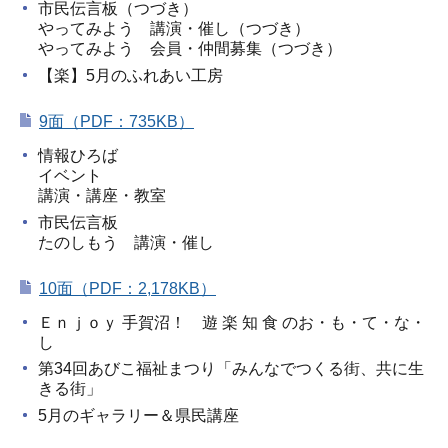
市民伝言板（つづき）
やってみよう 講演・催し（つづき）
やってみよう 会員・仲間募集（つづき）
【楽】5月のふれあい工房
9面（PDF：735KB）
情報ひろば
イベント
講演・講座・教室
市民伝言板
たのしもう 講演・催し
10面（PDF：2,178KB）
Ｅｎｊｏｙ 手賀沼！ 遊 楽 知 食 のお・も・て・な・
し
第34回あびこ福祉まつり「みんなでつくる街、共に生
きる街」
5月のギャラリー＆県民講座