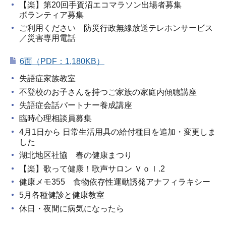
【楽】第20回手賀沼エコマラソン出場者募集
ボランティア募集
ご利用ください 防災行政無線放送テレホンサービス
／災害専用電話
6面（PDF：1,180KB）
失語症家族教室
不登校のお子さんを持つご家族の家庭内傾聴講座
失語症会話パートナー養成講座
臨時心理相談員募集
4月1日から 日常生活用具の給付種目を追加・変更しま
した
湖北地区社協 春の健康まつり
【楽】歌って健康！歌声サロン Ｖｏｌ.2
健康メモ355 食物依存性運動誘発アナフィラキシー
5月各種健診と健康教室
休日・夜間に病気になったら