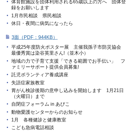
体育館施設を団体利用される65歳以上の方へ 団体登
録をお願いします
1月市民相談 県民相談
休日・夜間に病気になったら
3面（PDF：944KB）
平成25年度防火ポスター展 主催我孫子市防災協会
最優秀賞は染谷英里さん!（並木小）
地域の力で子育て支援「できる範囲でお手伝い」 フ
ァミリーサポート提供会員募集!
託児ボランティア養成講座
失語症家族教室
胃がん検診後期の意申し込みを開始します 1月21日
（火曜日）まで
自閉症フォーラム in あびこ
動物愛護センターからのお知らせ
1月 各種健診と健康教室
こども急病電話相談