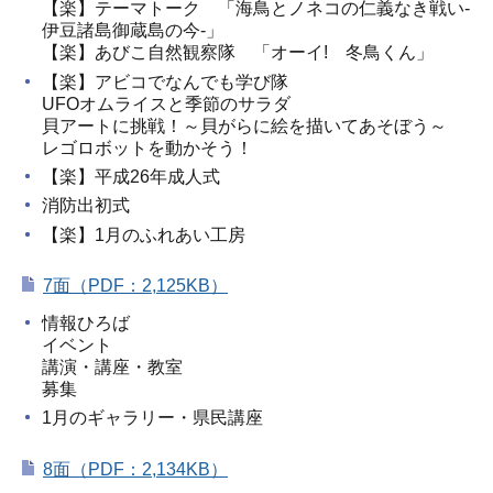
【楽】テーマトーク 「海鳥とノネコの仁義なき戦い-
伊豆諸島御蔵島の今-」
【楽】あびこ自然観察隊 「オーイ! 冬鳥くん」
【楽】アビコでなんでも学び隊
UFOオムライスと季節のサラダ
貝アートに挑戦！～貝がらに絵を描いてあそぼう～
レゴロボットを動かそう！
【楽】平成26年成人式
消防出初式
【楽】1月のふれあい工房
7面（PDF：2,125KB）
情報ひろば
イベント
講演・講座・教室
募集
1月のギャラリー・県民講座
8面（PDF：2,134KB）