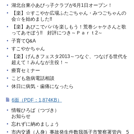
湖北台東小あびっ子クラブが6月1日オープン！
【楽】☆すこやか広場ふたごちゃん・みつごちゃんの
会☆を始めました!!
【楽】あびこでパパを楽しもう！荒巻シャケさんと歌
ってあそぼう!! 好評につき～Ｐａｒｔ2～
子育てQ&A
すこやかちゃん
【楽】げんきフェスタ2013～つなぐ、つなげる世代を
超えて！みんなが主役！～
療育セミナー
こども急病電話相談
休日に病気・歯痛になったら
6面（PDF：1,874KB）
情報ひろば（つづき）
お知らせ
忘れずに納めましょう
市内交通（人身）事故発生件数我孫子市警察署管内 5