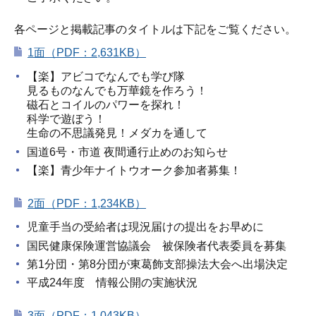
各ページと掲載記事のタイトルは下記をご覧ください。
1面（PDF：2,631KB）
【楽】アビコでなんでも学び隊
見るものなんでも万華鏡を作ろう！
磁石とコイルのパワーを探れ！
科学で遊ぼう！
生命の不思議発見！メダカを通して
国道6号・市道 夜間通行止めのお知らせ
【楽】青少年ナイトウオーク参加者募集！
2面（PDF：1,234KB）
児童手当の受給者は現況届けの提出をお早めに
国民健康保険運営協議会 被保険者代表委員を募集
第1分団・第8分団が東葛飾支部操法大会へ出場決定
平成24年度 情報公開の実施状況
3面（PDF：1,043KB）