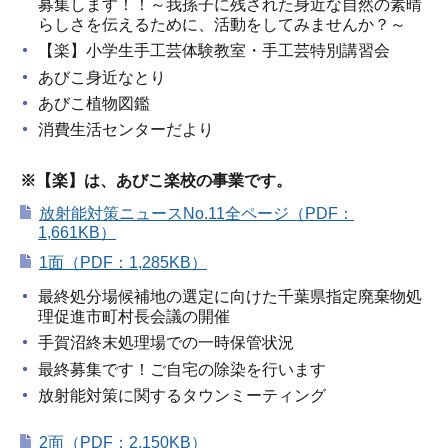
募集します！！～我孫子に残された身近な自然の素晴
らしさを伝えるために、活動をしてみませんか？～
【楽】小学生手工芸体験教室・手工芸特別講習会
あびこ身近なとり
あびこ植物図鑑
消費生活センターだより
※【楽】は、あびこ楽校の事業です。
放射能対策ニュースNo.11全ページ（PDF：
1,661KB）
1面（PDF：1,285KB）
最終処分場候補地の選定に向けた千葉県指定廃棄物処
理促進市町村長会議の開催
手賀沼終末処理場での一時保管状況
最終募集です！ご自宅の除染を行います
放射能対策に関するタウンミーティング
2面（PDF：2,150KB）