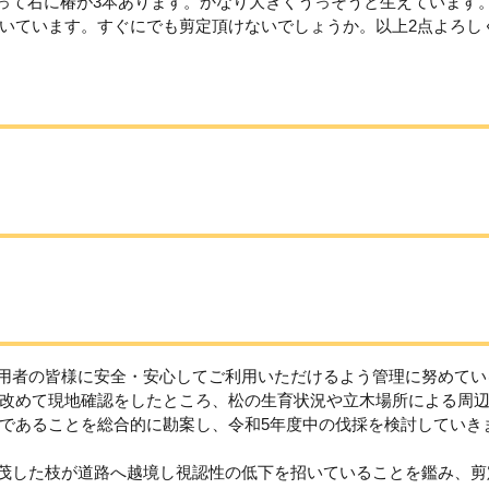
かって右に椿が3本あります。かなり大きくうっそうと生えています
いています。すぐにでも剪定頂けないでしょうか。以上2点よろし
利用者の皆様に安全・安心してご利用いただけるよう管理に努めてい
改めて現地確認をしたところ、松の生育状況や立木場所による周
であることを総合的に勘案し、令和5年度中の伐採を検討していき
繁茂した枝が道路へ越境し視認性の低下を招いていることを鑑み、剪