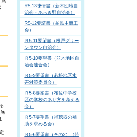
。風
R5-13陳情書（新木団地自
く
治会・あらき野自治会）
R5-12要請書（柏民主商工
会）
Ｒ5-11要望書（根戸グリー
ンタウン自治会）
Ｒ5-10要望書（並木地区自
治会連合会）
Ｒ5-9要望書（若松地区水
害対策委員会）
Ｒ5-8要望書（布佐中学校
区の学校のあり方を考える
る
会）
辺施
Ｒ5-7要望書（補聴器の補
ま
助を求める会）
定
Ｒ5-6要望書（その2）（特