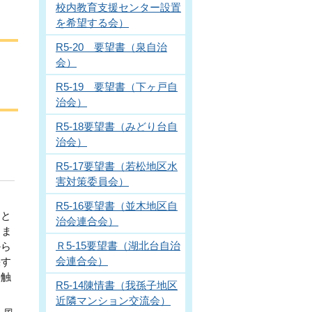
校内教育支援センター設置
を希望する会）
R5-20 要望書（泉自治
会）
R5-19 要望書（下ヶ戸自
治会）
R5-18要望書（みどり台自
治会）
R5-17要望書（若松地区水
害対策委員会）
R5-16要望書（並木地区自
なと
治会連合会）
りま
Ｒ5-15要望書（湖北台自治
から
会連合会）
採す
接触
R5-14陳情書（我孫子地区
近隣マンション交流会）