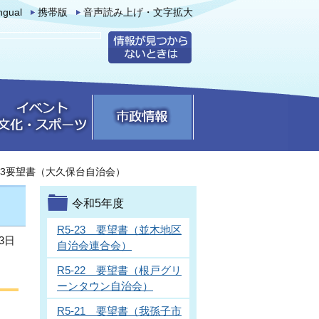
ingual
携帯版
音声読み上げ・文字拡大
5-3要望書（大久保台自治会）
令和5年度
R5-23 要望書（並木地区
3日
自治会連合会）
R5-22 要望書（根戸グリ
ーンタウン自治会）
R5-21 要望書（我孫子市