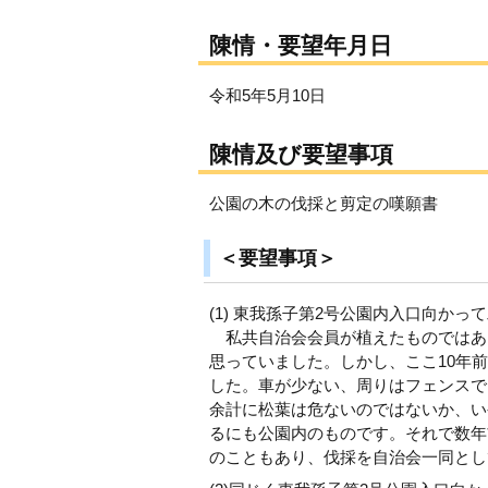
陳情・要望年月日
令和5年5月10日
陳情及び要望事項
公園の木の伐採と剪定の嘆願書
＜要望事項＞
(1) 東我孫子第2号公園内入口向か
私共自治会会員が植えたものではあ
思っていました。しかし、ここ10年
した。車が少ない、周りはフェンスで
余計に松葉は危ないのではないか、い
るにも公園内のものです。それで数年
のこともあり、伐採を自治会一同とし