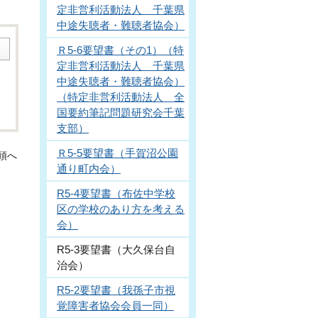
定非営利活動法人 千葉県
中途失聴者・難聴者協会）
Ｒ5-6要望書（その1）（特
定非営利活動法人 千葉県
中途失聴者・難聴者協会）
（特定非営利活動法人 全
国要約筆記問題研究会千葉
支部）
Ｒ5-5要望書（手賀沼公園
頭へ
通り町内会）
R5-4要望書（布佐中学校
区の学校のあり方を考える
会）
R5-3要望書（大久保台自
治会）
R5-2要望書（我孫子市視
覚障害者協会会員一同）