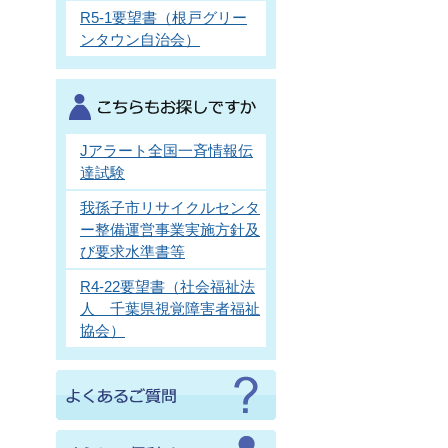
R5-1要望書（根戸グリー
ンタウン自治会）
Jアラート全国一斉情報伝
達試験
我孫子市リサイクルセンタ
ー整備運営事業実施方針及
び要求水準書等
R4-22要望書（社会福祉法
人 千葉県視覚障害者福祉
協会）