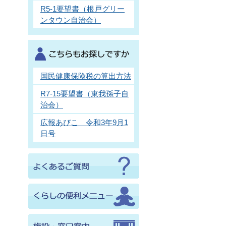
R5-1要望書（根戸グリー
ンタウン自治会）
国民健康保険税の算出方法
R7-15要望書（東我孫子自
治会）
広報あびこ 令和3年9月1
日号