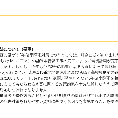
法について（要望）
画に基づく5年確率降雨対策につきましては、紆余曲折がありまし
第4排水区（1工区）の舗装本普及工事の完工によって当初計画が完
します。しかし、今年も台風2号の影響による大雨によって6月3日
ｍを超えそれに伴い、若松119番地地先遊歩道及び我孫子高校校庭前の
には100ミリメートル/ｈの集中豪雨が発生するなど5年確率降雨を
によってもたらせる水害に関する対策効果を十分理解したうえで
対応しなければなりません。
樋管等の操作方法の解りやすい説明資料の提供及びこれまでの説
の水害対策を解りやすい資料に基づく説明会を実施することを要