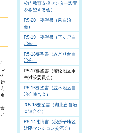
校内教育支援センター設置
を希望する会）
R5-20 要望書（泉自治
会）
R5-19 要望書（下ヶ戸自
治会）
R5-18要望書（みどり台自
治会）
た
了し
R5-17要望書（若松地区水
の
害対策委員会）
遊歩
R5-16要望書（並木地区自
超え
治会連合会）
降雨
Ｒ5-15要望書（湖北台自治
明会
会連合会）
望い
R5-14陳情書（我孫子地区
近隣マンション交流会）