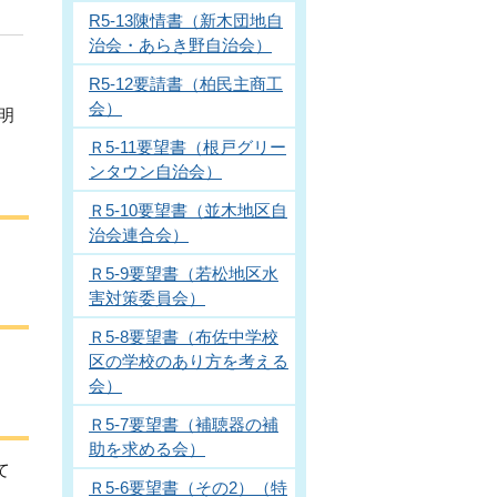
R5-13陳情書（新木団地自
治会・あらき野自治会）
R5-12要請書（柏民主商工
会）
明
Ｒ5-11要望書（根戸グリー
ンタウン自治会）
Ｒ5-10要望書（並木地区自
治会連合会）
Ｒ5-9要望書（若松地区水
害対策委員会）
Ｒ5-8要望書（布佐中学校
区の学校のあり方を考える
会）
Ｒ5-7要望書（補聴器の補
助を求める会）
て
Ｒ5-6要望書（その2）（特