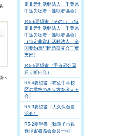
定非営利活動法人 千葉県
県
中途失聴者・難聴者協会）
Ｒ5-6要望書（その1）（特
定非営利活動法人 千葉県
中途失聴者・難聴者協会）
（特定非営利活動法人 全
国要約筆記問題研究会千葉
支部）
Ｒ5-5要望書（手賀沼公園
通り町内会）
頭へ
R5-4要望書（布佐中学校
区の学校のあり方を考える
会）
R5-3要望書（大久保台自
治会）
R5-2要望書（我孫子市視
覚障害者協会会員一同）