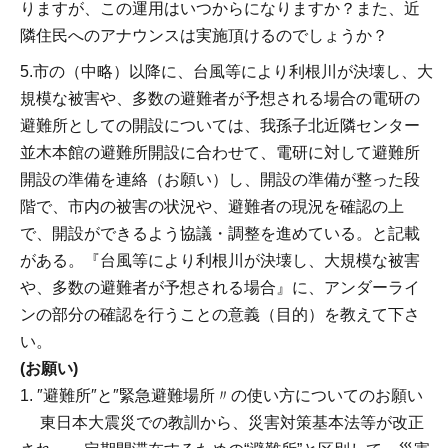
りますが、この運用はいつからになりますか？また、近
隣住民へのアナウンスは実施頂けるのでしょうか？
5.市の（中略）以降に、台風等により利根川が決壊し、大
規模な被害や、多数の避難者が予想される場合の電研の
避難所としての開設については、我孫子北近隣センター
並木本館の避難所開設に合わせて、電研に対して避難所
開設の準備を連絡（お願い）し、開設の準備が整った段
階で、市内の被害の状況や、避難者の現況を確認の上
で、開設ができるよう協議・調整を進めている。と記載
がある。『台風等により利根川が決壊し、大規模な被害
や、多数の避難者が予想される場合』に、アンダーライ
ンの部分の確認を行うことの意義（目的）を教えて下さ
い。
(お願い)
1. ″避難所″と″緊急避難場所〃の使い方についてのお願い
東日本大震災での教訓から、災害対策基本法等が改正