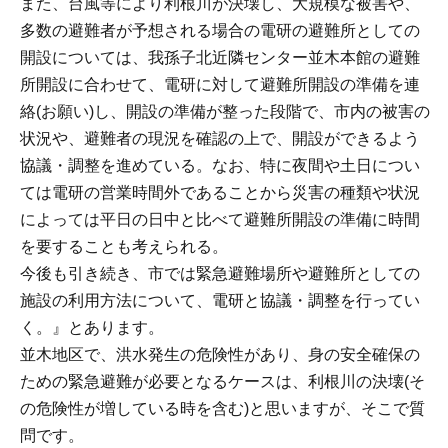
また、台風等により利根川が決壊し、大規模な被害や、
多数の避難者が予想される場合の電研の避難所としての
開設については、我孫子北近隣センター並木本館の避難
所開設に合わせて、電研に対して避難所開設の準備を連
絡(お願い)し、開設の準備が整った段階で、市内の被害の
状況や、避難者の現況を確認の上で、開設ができるよう
協議・調整を進めている。なお、特に夜間や土日につい
ては電研の営業時間外であることから災害の種類や状況
によっては平日の日中と比べて避難所開設の準備に時間
を要することも考えられる。
今後も引き続き、市では緊急避難場所や避難所としての
施設の利用方法について、電研と協議・調整を行ってい
く。』とあります。
並木地区で、洪水発生の危険性があり、身の安全確保の
ための緊急避難が必要となるケースは、利根川の決壊(そ
の危険性が増している時を含む)と思いますが、そこで質
問です。