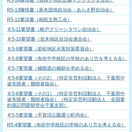
R5-14陳情書（我孫子地区近隣マンション交流会）
R5-13陳情書（新木団地自治会・あらき野自治会）
R5-12要請書（柏民主商工会）
Ｒ5-11要望書（根戸グリーンタウン自治会）
Ｒ5-10要望書（並木地区自治会連合会）
Ｒ5-9要望書（若松地区水害対策委員会）
Ｒ5-8要望書（布佐中学校区の学校のあり方を考える会）
Ｒ5-7要望書（補聴器の補助を求める会）
Ｒ5-6要望書（その2）（特定非営利活動法人 千葉県中
途失聴者・難聴者協会）
Ｒ5-6要望書（その1）（特定非営利活動法人 千葉県中
途失聴者・難聴者協会）（特定非営利活動法人 全国要
約筆記問題研究会千葉支部）
Ｒ5-5要望書（手賀沼公園通り町内会）
R5-4要望書（布佐中学校区の学校のあり方を考える会）