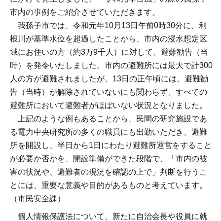
市内の事例をご紹介させていただきます。
我孫子市では、令和元年10月13日午前0時30分に、利
根川が基準水位を超過したことから、市内の浸水想定区
域にお住いの方（約3万9千人）に対して、避難勧告（当
時）を発令いたしました。市内の避難所には最大で計300
人の方が避難されましたが、13日の正午頃には、避難勧
告（当時）が解除されていないにも関わらず、すべての
避難所において避難者がほぼいない状況となりました。
上記のような例もあることから、民間の研究施設であ
る電力中央研究所の多くの職員にも出勤いただき、避難
所を開設し、半日から1日にわたり避難所運営をすること
が必要か否かを、開設準備ができた段階で、「市内の被
害の状況や、避難者の現況を確認の上で」判断を行うこ
とには、重要な意義や目的があるものと考えています。
（市民安全課）
個人情報保護法について、新たに自治会長や役員に就