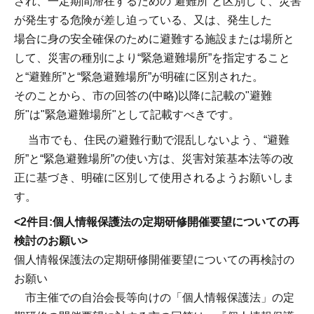
され、一定期間滞在するための“避難所”と区別して、災害
が発生する危険が差し迫っている、又は、発生した
場合に身の安全確保のために避難する施設または場所と
して、災害の種別により“緊急避難場所”を指定すること
と“避難所”と“緊急避難場所”が明確に区別された。
そのことから、市の回答の(中略)以降に記載の"避難
所"は"緊急避難場所"として記載すべきです。
当市でも、住民の避難行動で混乱しないよう、“避難
所”と“緊急避難場所”の使い方は、災害対策基本法等の改
正に基づき、明確に区別して使用されるようお願いしま
す。
<2
件目:個人情報保護法の定期研修開催要望についての再
検討のお願い>
個人情報保護法の定期研修開催要望についての再検討の
お願い
市主催での自治会長等向けの「個人情報保護法」の定