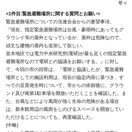
早々
<1件目:緊急避難場所に関する質問とお願い>
緊急避難場所についての当連合会からの要望事項、
『現在、指定緊急避難場所は台風・豪雨時にあってもグ
ラウンド等の屋外となっているが、屋外は危険なので、
頑丈な建物の屋内も追加して欲しい。
並木地区では電力中央研究所(電研)が最も近くの指定緊急
避難場所なので電研との協議をお願いする。』に対し
て、今回の市の回答は、『電研と協議したが、緊急避難
場所としての施設利用は、現在の協定内容に基づき、す
べての災害発生時について、市からの依頼後に、グラウ
ンド及び南第1駐車場を開放いただくことを確認した。ま
た、台風などにより風雨が強く生命の危険がある場合
は、新本館周辺の風雨をしのげるスペースを開放してい
ただけることについても、再度確認した。
(中略)