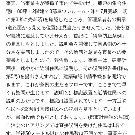
事実、当事業主が我孫子市内で手掛けた、船戸の集合住
宅(＝80坪・2階建て8部屋ワンルーム・昨年7月完成・既
に第3者に売却済)を確認したところ、管理業者名の掲示
(道路面から見える位置)は見当たりませんでした。法令遵
守義務に違反していませんか。首記に「紛争防止条例」
の見直しをとしました。説明会を開催して同条例の不十
分さを実感しましたので、その所感と意見を市長への要
望書としましたので、報告致します。事業主は、建築計
画後、速やかに近隣住民に説明し、その説明報告書(様式
第5号)を提出さえすれば、建築確認申請手続きを開始で
きます。これが条例の主たるフローです。ここまでで早
くも疑問が生じます。説明とは標識設置と近隣住民への
説明のふたつです。標識は設置されています。一方近隣
住民への説明は直接住民への説明を基本としています
が、書面投函でも可としております。(都市計画課の見識)
自治会のヒアリングでは直接説明を受けた住民は1名で
す。半径50メートル以内の住民数は不明です。事業主が