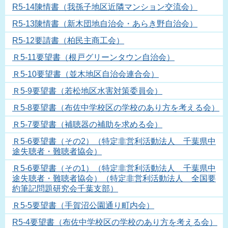
R5-14陳情書（我孫子地区近隣マンション交流会）
R5-13陳情書（新木団地自治会・あらき野自治会）
R5-12要請書（柏民主商工会）
Ｒ5-11要望書（根戸グリーンタウン自治会）
Ｒ5-10要望書（並木地区自治会連合会）
Ｒ5-9要望書（若松地区水害対策委員会）
Ｒ5-8要望書（布佐中学校区の学校のあり方を考える会）
Ｒ5-7要望書（補聴器の補助を求める会）
Ｒ5-6要望書（その2）（特定非営利活動法人 千葉県中
途失聴者・難聴者協会）
Ｒ5-6要望書（その1）（特定非営利活動法人 千葉県中
途失聴者・難聴者協会）（特定非営利活動法人 全国要
約筆記問題研究会千葉支部）
Ｒ5-5要望書（手賀沼公園通り町内会）
R5-4要望書（布佐中学校区の学校のあり方を考える会）