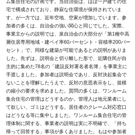
ム集合住宅の計画です。当自治会は、ほぼ一戸建ての住
宅で構成されており、静寂な住環境が保持されていま
す。が一方では、近年空地、空家が増加しています。参
加者の多くは、自治会の強い関心と同じでした。実際、
事業主からの説明では、泉自治会の大部分が「第1種中高
層住居専用地域・建ペイ率60パーセント・容積率200パー
セント」で、同様な建築が可能であるとの説明がありま
した。先ずは、説明会と切り離した形で、近隣住民が自
主的に集めた78名の「建設反対署名者名簿」を事業主に
手渡しました。参加者は説明会であり、反対決起集会で
ないことを理解したうえで、反対の意思表示をし、規模
の縮小の要求を求めました。質問の多くは、ワンルーム
集合住宅の管理はどうするのか。管理人は地元業者にし
て欲しい、ゴミはどうする。居住者のクレーム対応窓口
はどうなる等に集中しました。ワンルーム集合住宅の管
理体制に関する、事業者の説明は実に不明確で、「持ち
帰って回答する」事項が多くありました。もはや参加者