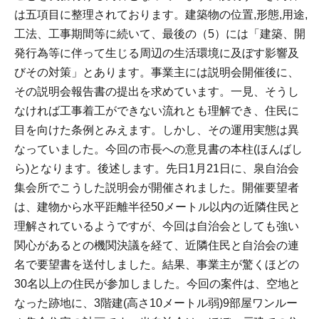
は五項目に整理されております。建築物の位置,形態,用途,
工法、工事期間等に続いて、最後の（5）には「建築、開
発行為等に伴って生じる周辺の生活環境に及ぼす影響及
びその対策」とあります。事業主には説明会開催後に、
その説明会報告書の提出を求めています。一見、そうし
なければ工事着工ができない流れとも理解でき、住民に
目を向けた条例とみえます。しかし、その運用実態は異
なっていました。今回の市長への意見書の本柱(ほんばし
ら)となります。後述します。先日1月21日に、泉自治会
集会所でこうした説明会が開催されました。開催要望者
は、建物から水平距離半径50メートル以内の近隣住民と
理解されているようですが、今回は自治会としても強い
関心があるとの機関決議を経て、近隣住民と自治会の連
名で要望書を送付しました。結果、事業主が驚くほどの
30名以上の住民が参加しました。今回の案件は、空地と
なった跡地に、3階建(高さ10メートル弱)9部屋ワンルー