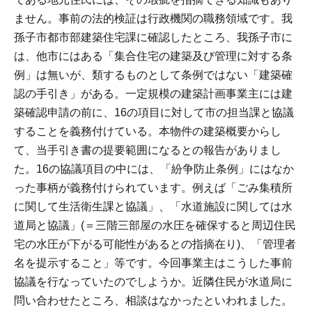
ません。事前の法的検証は行政機関の職務領域です。我
孫子市都市部建築住宅課に確認したところ、我孫子市に
は、他市にはある「集合住宅の建築及び管理に対する条
例」は無いが、類するものとして条例ではない「建築確
認の手引き」がある。一定規模の建築計画事業主には建
築確認申請の前に、16の項目に対して市の担当課と協議
することを義務付けている。本物件の建築概要からし
て、当手引き書の提要範囲になるとの報告がありまし
た。16の協議項目の中には、「紛争防止条例」にはなか
った事柄が義務付けられています。例えば「ごみ集積所
に関して生活衛生課と協議」、「水道施設に関しては水
道局と協議」(＝三階三部屋の水圧を確保すると周辺住民
宅の水圧が下がる可能性があるとの指摘在り)、「管理者
名を提示すること」等です。今回事業主はこうした事前
協議を行なっていたのでしようか。近隣住民が水道局に
問い合わせたところ、相談はなかったといわれました。