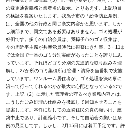
内容確認と周知徹底（3）管理者が変更した時点で、市へ
の変更通告義務と業者名の提示。とりあえず、上記項目
の検証を提案いたします。我孫子市の「紛争防止条例」
は、全国の他の行政と同じ条文内容かと思います。しか
し細部まで、同文である必要はありません。ゴミ処理が
好例です。多くの自治会員は、我孫子市のゴミ収集は、
今の周近平主席が共産党員時代に視察にきた事、3・11ま
では全国で一番のゴミ分別実績があったことを誇りに思
っています。それほどゴミ分別の先進的な取り組みを理
解し、27か所のゴミ集積所は管理・清掃を当番制で実施
しています。ワンルーム居住者が、ゴミ処理を決め事に
沿って行ってくれるのかが最大の心配となっているので
す。上記（2）に示した管理者の守るべき業務内容とは、
こうしたごみ処理の仕組みを徹底して周知させることを
提案します。本件に対しての近隣住民の真の願いは、建
築中止であり、計画縮小です。そして自治会の願いは条
例の見直しです。しかし、2月15日には着工予定です。許