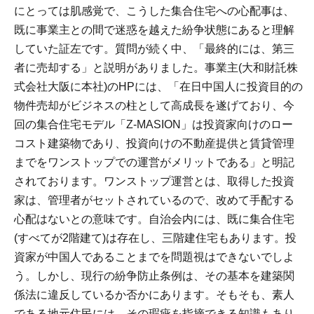
にとっては肌感覚で、こうした集合住宅への心配事は、
既に事業主との間で迷惑を越えた紛争状態にあると理解
していた証左です。質問が続く中、「最終的には、第三
者に売却する」と説明がありました。事業主(大和財託株
式会社大阪に本社)のHPには、「在日中国人に投資目的の
物件売却がビジネスの柱として高成長を遂げており、今
回の集合住宅モデル「Z-MASION」は投資家向けのロー
コスト建築物であり、投資向けの不動産提供と賃貸管理
までをワンストップでの運営がメリットである」と明記
されております。ワンストップ運営とは、取得した投資
家は、管理者がセットされているので、改めて手配する
心配はないとの意味です。自治会内には、既に集合住宅
(すべてが2階建て)は存在し、三階建住宅もあります。投
資家が中国人であることまでを問題視はできないでしよ
う。しかし、現行の紛争防止条例は、その基本を建築関
係法に違反しているか否かにあります。そもそも、素人
である地元住民には、その瑕疵を指摘できる知識もあり