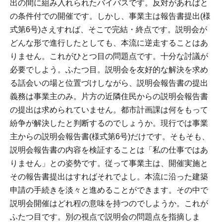
出の間に組み入れられたバイバスです。反対があればと
の条件付での開催です。しかし、事業主は報告書提出(様
式第6号)さえすれば、そこで完結・終点です。説明会が
どんな形で進行したとしても、本流に逆走することはあ
りません。これがひとつ目の問題点です。十分な討議が
必要でしよう。ふたつ目。説明会を友好的な解決を求め
る話会いの場と位置づけしながら、説明会報告書の提出
義務は事業主のみ。片方の近隣住民からの説明会報告書
の提出は求められていません。都市計画課は何をもって
紛争が解決したと判断するのでしょうか。現行では事業
主からの説明会報告書(様式第6号)だけです。そもそも、
説明会報告書の内容を検証することは「私の仕事ではあ
りません」との姿勢です。従って事業主は、開催実施と
その報告書提出はすればそれでよし。本流に沿った建築
申請の手続きを淡々と進めることができます。その中で
説明会開催はどれ程の意味を持つのでしようか。これが
ふたつ目です。別の視点で説明会の問題点を指摘しま