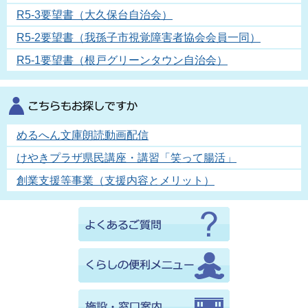
R5-3要望書（大久保台自治会）
R5-2要望書（我孫子市視覚障害者協会会員一同）
R5-1要望書（根戸グリーンタウン自治会）
めるへん文庫朗読動画配信
けやきプラザ県民講座・講習「笑って腸活」
創業支援等事業（支援内容とメリット）