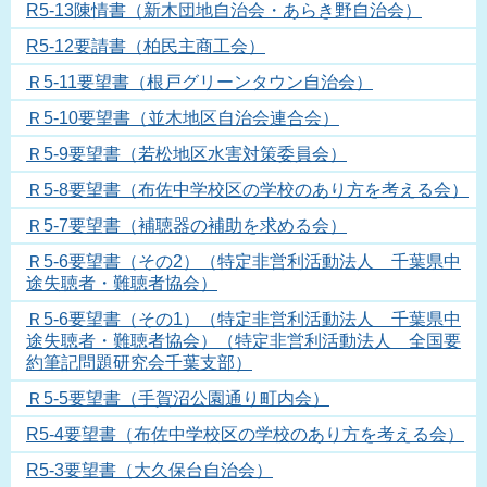
R5-13陳情書（新木団地自治会・あらき野自治会）
R5-12要請書（柏民主商工会）
Ｒ5-11要望書（根戸グリーンタウン自治会）
Ｒ5-10要望書（並木地区自治会連合会）
Ｒ5-9要望書（若松地区水害対策委員会）
Ｒ5-8要望書（布佐中学校区の学校のあり方を考える会）
Ｒ5-7要望書（補聴器の補助を求める会）
Ｒ5-6要望書（その2）（特定非営利活動法人 千葉県中
途失聴者・難聴者協会）
Ｒ5-6要望書（その1）（特定非営利活動法人 千葉県中
途失聴者・難聴者協会）（特定非営利活動法人 全国要
約筆記問題研究会千葉支部）
Ｒ5-5要望書（手賀沼公園通り町内会）
R5-4要望書（布佐中学校区の学校のあり方を考える会）
R5-3要望書（大久保台自治会）