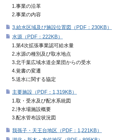
1.事業の沿革
2.事業の内容
3.給水区域及び施設位置図（PDF：230KB）
水源（PDF：222KB）
1.第4次拡張事業認可給水量
2.水源の種別及び取水地点
3.北千葉広域水道企業団からの受水
4.覚書の変遷
5.送水に関する協定
主要施設（PDF：1,319KB）
1.取・受水及び配水系統図
2.浄水場施設概要
3.配水管布設状況図
我孫子・天王台地区（PDF：1,221KB）
湖北・新木・布佐地区（PDF：895KB）