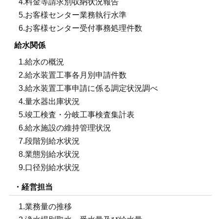
4.料金等請求別収納状況報告
5.お客様センター業務執行水準
6.お客様センター受付事務処理件数
給水関係
1.給水の概況
2.給水装置工事各月別申請件数
3.給水装置工事申請に係る調定状況調べ
4.量水器出庫状況
5.竣工検査・分岐工事検査集計表
6.給水施設の維持管理状況
7.段階別給水状況
8.業態別給水状況
9.口径別給水状況
・経営担当
1.業務量の推移