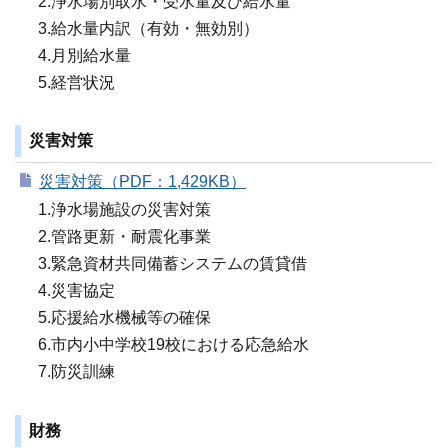
2.浄水場別取水・受水量及び給水量
3.給水量内訳（有効・無効別）
4.月別給水量
5.経営状況
災害対策
災害対策（PDF：1,429KB）
1.浄水場施設の災害対策
2.管路更新・耐震化事業
3.緊急資材共同備蓄システムの賃貸借
4.災害協定
5.応援給水機械等の確保
6.市内小中学校19校における応急給水
7.防災訓練
財務