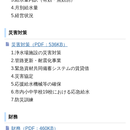
4.月別給水量
5.経営状況
災害対策
災害対策（PDF：536KB）
1.浄水場施設の災害対策
2.管路更新・耐震化事業
3.緊急資材共同備蓄システムの賃貸借
4.災害協定
5.応援給水機械等の確保
6.市内小中学校19校における応急給水
7.防災訓練
財務
財務（PDF：460KB）