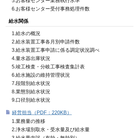
5.お客様センター業務執行水準
6.お客様センター受付事務処理件数
給水関係
1.給水の概況
2.給水装置工事各月別申請件数
3.給水装置工事申請に係る調定状況調べ
4.量水器出庫状況
5.竣工検査・分岐工事検査集計表
6.給水施設の維持管理状況
7.段階別給水状況
8.業態別給水状況
9.口径別給水状況
経営担当（PDF：220KB）
1.業務量の推移
2.浄水場別取水・受水量及び給水量
3.給水量内訳（有効・無効別）