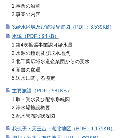
1.事業の沿革
2.事業の内容
3.給水区域及び施設配置図（PDF：3,539KB）
水源（PDF：94KB）
1.第4次拡張事業認可給水量
2.水源の種別及び取水地点
3.北千葉広域水道企業団からの受水
4.覚書の変遷
5.送水に関する協定
主要施設（PDF：581KB）
1.取・受水及び配水系統図
2.浄水場施設概要
3.配水管布設状況図
我孫子・天王台・湖北地区（PDF：1,175KB）
湖北・新木・布佐地区（PDF：831KB）