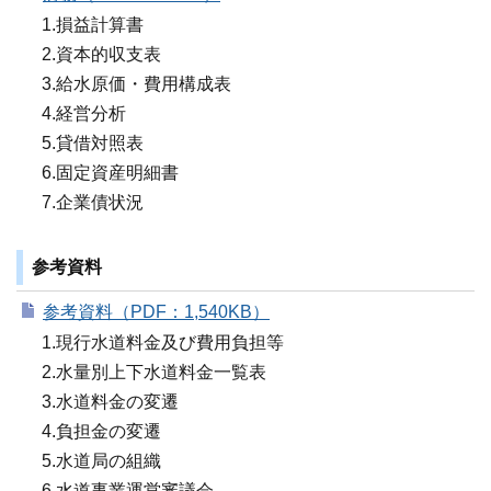
1.損益計算書
2.資本的収支表
3.給水原価・費用構成表
4.経営分析
5.貸借対照表
6.固定資産明細書
7.企業債状況
参考資料
参考資料（PDF：1,540KB）
1.現行水道料金及び費用負担等
2.水量別上下水道料金一覧表
3.水道料金の変遷
4.負担金の変遷
5.水道局の組織
6.水道事業運営審議会