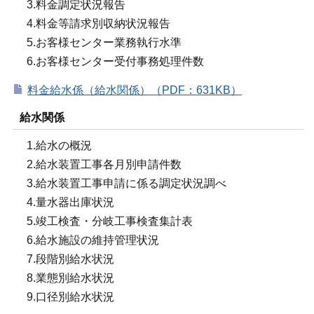
3.料金調定状況報告
4.料金等請求別収納状況報告
5.お客様センター業務執行水準
6.お客様センター受付事務処理件数
料金給水係（給水関係）（PDF：631KB）
給水関係
1.給水の概況
2.給水装置工事各月別申請件数
3.給水装置工事申請に係る調定状況調べ
4.量水器出庫状況
5.竣工検査・分岐工事検査集計表
6.給水施設の維持管理状況
7.段階別給水状況
8.業態別給水状況
9.口径別給水状況