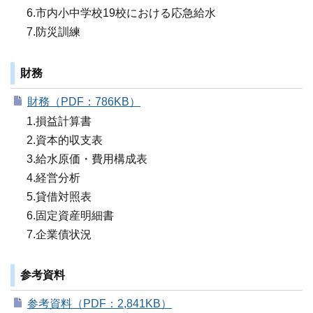
6.市内小中学校19校における応急給水
7.防災訓練
財務
財務（PDF：786KB）
1.損益計算書
2.資本的収支表
3.給水原価・費用構成表
4.経営分析
5.貸借対照表
6.固定資産明細書
7.企業債状況
参考資料
参考資料（PDF：2,841KB）