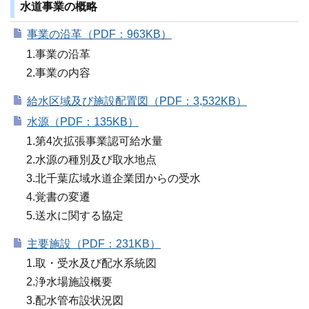
水道事業の概略
事業の沿革（PDF：963KB）
1.事業の沿革
2.事業の内容
給水区域及び施設配置図（PDF：3,532KB）
水源（PDF：135KB）
1.第4次拡張事業認可給水量
2.水源の種別及び取水地点
3.北千葉広域水道企業団からの受水
4.覚書の変遷
5.送水に関する協定
主要施設（PDF：231KB）
1.取・受水及び配水系統図
2.浄水場施設概要
3.配水管布設状況図