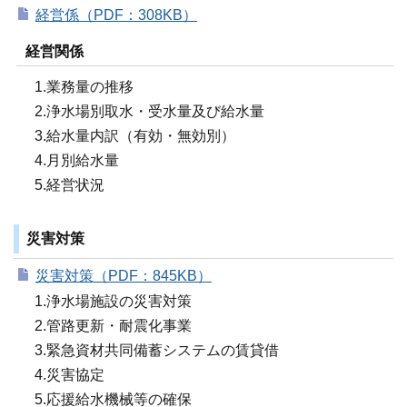
経営係（PDF：308KB）
経営関係
1.業務量の推移
2.浄水場別取水・受水量及び給水量
3.給水量内訳（有効・無効別）
4.月別給水量
5.経営状況
災害対策
災害対策（PDF：845KB）
1.浄水場施設の災害対策
2.管路更新・耐震化事業
3.緊急資材共同備蓄システムの賃貸借
4.災害協定
5.応援給水機械等の確保