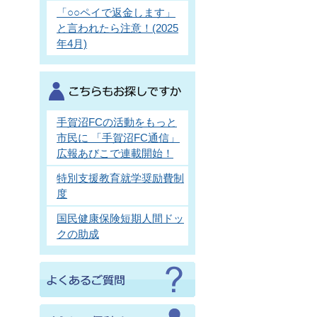
「○○ペイで返金します」
と言われたら注意！(2025
年4月)
手賀沼FCの活動をもっと
市民に 「手賀沼FC通信」
広報あびこで連載開始！
特別支援教育就学奨励費制
度
国民健康保険短期人間ドッ
クの助成