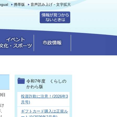
ingual
携帯版
音声読み上げ・文字拡大
令和7年度 くらしの
かわら版
9日
投資詐欺に注意！(2026年3
月号)
なけ
が、
ギフトカード購入は正規ル
でし
ートで(2026年2月号)