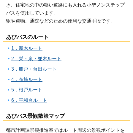
き、住宅地の中の狭い道路にも入れる小型ノンステップ
バスを使用しています。
駅や買物、通院などのための便利な交通手段です。
あびバスのルート
1．新木ルート
2．栄・泉・並木ルート
3．船戸・台田ルート
4．布施ルート
5．根戸ルート
6．平和台ルート
あびバス景観散策マップ
都市計画課景観推進室ではルート周辺の景観ポイントを