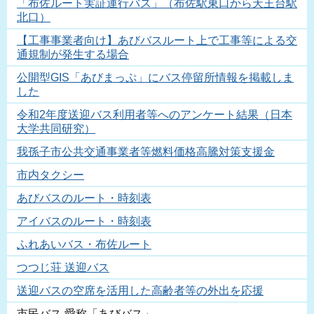
「布佐ルート実証運行バス」（布佐駅東口から天王台駅
北口）
【工事事業者向け】あびバスルート上で工事等による交
通規制が発生する場合
公開型GIS「あびまっぷ」にバス停留所情報を掲載しま
した
令和2年度送迎バス利用者等へのアンケート結果（日本
大学共同研究）
我孫子市公共交通事業者等燃料価格高騰対策支援金
市内タクシー
あびバスのルート・時刻表
アイバスのルート・時刻表
ふれあいバス・布佐ルート
つつじ荘 送迎バス
送迎バスの空席を活用した高齢者等の外出を応援
市民バス 愛称「あびバス」