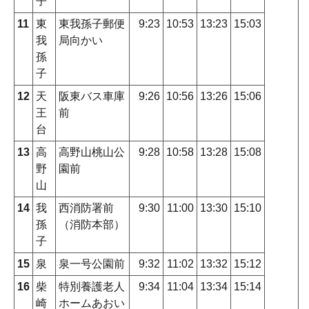
子
11
東
東我孫子郵便
9:23
10:53
13:23
15:03
我
局向かい
孫
子
12
天
阪東バス車庫
9:26
10:56
13:26
15:06
王
前
台
13
高
高野山桃山公
9:28
10:58
13:28
15:08
野
園前
山
14
我
西消防署前
9:30
11:00
13:30
15:10
孫
（消防本部）
子
15
泉
泉一号公園前
9:32
11:02
13:32
15:12
16
柴
特別養護老人
9:34
11:04
13:34
15:14
崎
ホームあおい