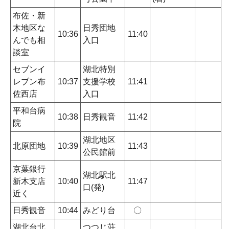
布佐・新
木地区な
日秀団地
10:36
11:40
んでも相
入口
談室
セブンイ
湖北特別
レブン布
10:37
支援学校
11:41
佐西店
入口
平和台病
10:38
日秀観音
11:42
院
湖北地区
北原団地
10:39
11:43
公民館前
京葉銀行
湖北駅北
新木支店
10:40
11:47
口(発)
近く
日秀観音
10:44
みどり台
〇
湖北台北
つつじ荘