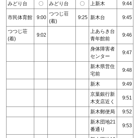
みどり台
〇
みどり台
〇
上新木
9:44
つつじ荘
市民体育館
9:00
9:25
新木台
9:45
(着)
つつじ荘
上あらき台
9:02
9:46
(着)
青年館前
身体障害者
9:47
センター
新木県営住
9:48
宅前
新木
9:49
京葉銀行新
9:51
木支店近く
新木郵便局
9:52
新木団地21
9:53
番通り