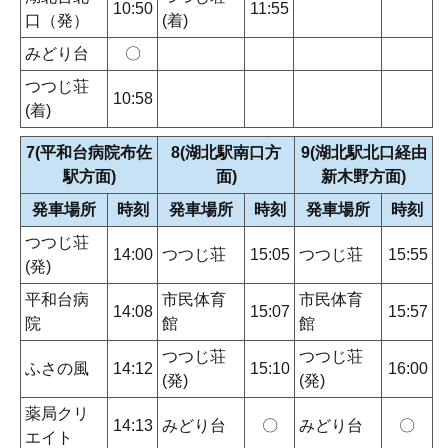
10:50
11:55
口（発）
(着)
みどり台
〇
つつじ荘
10:58
(着)
7(平和台病院布佐
8(湖北駅南口方
9(湖北駅北口経由
駅方面)
面)
新木野方面)
発車場所
時刻
発車場所
時刻
発車場所
時刻
つつじ荘
14:00
つつじ荘
15:05
つつじ荘
15:55
(発)
平和台病
市民体育
市民体育
14:08
15:07
15:57
院
館
館
つつじ荘
つつじ荘
ふさの風
14:12
15:10
16:00
(発)
(発)
薬局クリ
14:13
みどり台
〇
みどり台
〇
エイト