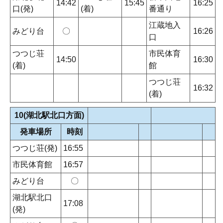
14:42
15:45
16:25
口(発)
(着)
番通り
江蔵地入
みどり台
〇
16:26
口
つつじ荘
市民体育
14:50
16:30
(着)
館
つつじ荘
16:32
(着)
10(湖北駅北口方面)
発車場所
時刻
つつじ荘(発)
16:55
市民体育館
16:57
みどり台
〇
湖北駅北口
17:08
(発)