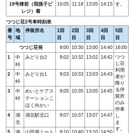
19号棟前（我孫子ビ
10:05
11:18
13:05
14:15
す。
レジ）着
つつじ荘2号車時刻表
番
地
停留所名
1回
2回
3回
4回
5回
号
域
目
目
目
目
目
つつじ荘発
9:00
10:30
13:00
14:40
16:00
つつ
1
中
みどり台2
9:02
10:32
13:02
14:42
じ荘
峠
利用
2
中
みどり台1
9:03
10:33
13:03
14:43
者が
峠
降り
る停
3
中
めいとケアス
9:05
10:35
13:05
14:45
留所
峠
テーションこ
のみ
ほく向かい
停車
4
湖
湖北駅北口
9:07
10:37
13:07
14:47
し
北
ま
す。
5
湖
山田屋ミート
9:10
10:40
13:10
14:50