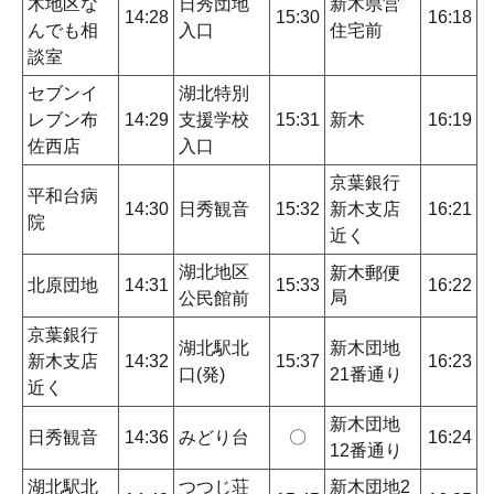
木地区な
日秀団地
新木県営
14:28
15:30
16:18
んでも相
入口
住宅前
談室
セブンイ
湖北特別
レブン布
14:29
支援学校
15:31
新木
16:19
佐西店
入口
京葉銀行
平和台病
14:30
日秀観音
15:32
新木支店
16:21
院
近く
湖北地区
新木郵便
北原団地
14:31
15:33
16:22
局
公民館前
京葉銀行
湖北駅北
新木団地
新木支店
14:32
15:37
16:23
口(発)
21番通り
近く
新木団地
日秀観音
14:36
みどり台
〇
16:24
12番通り
湖北駅北
つつじ荘
新木団地2