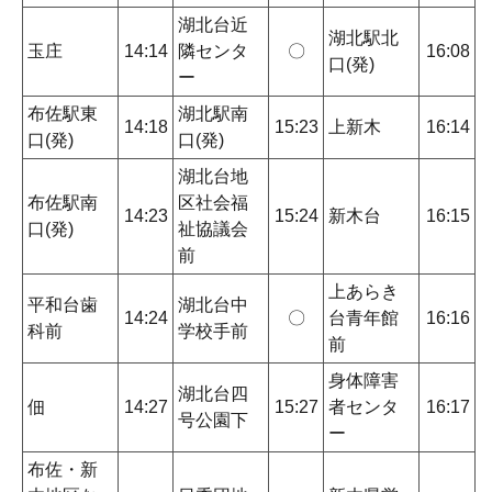
湖北台近
湖北駅北
玉庄
14:14
隣センタ
〇
16:08
口(発)
ー
布佐駅東
湖北駅南
14:18
15:23
上新木
16:14
口(発)
口(発)
湖北台地
布佐駅南
区社会福
14:23
15:24
新木台
16:15
口(発)
祉協議会
前
上あらき
平和台歯
湖北台中
14:24
〇
台青年館
16:16
科前
学校手前
前
身体障害
湖北台四
佃
14:27
15:27
者センタ
16:17
号公園下
ー
布佐・新