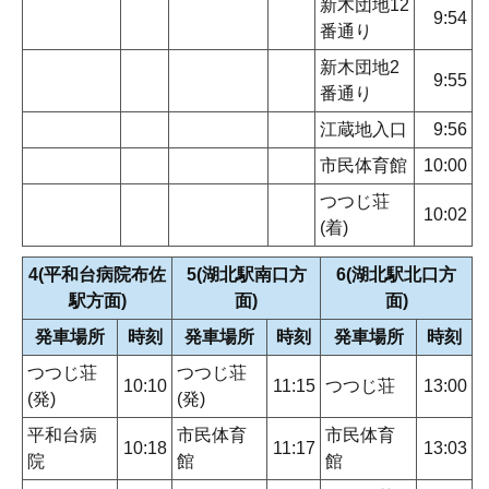
新木団地12
9:54
番通り
新木団地2
9:55
番通り
江蔵地入口
9:56
市民体育館
10:00
つつじ荘
10:02
(着)
4(平和台病院布佐
5(湖北駅南口方
6(湖北駅北口方
駅方面)
面)
面)
発車場所
時刻
発車場所
時刻
発車場所
時刻
つつじ荘
つつじ荘
10:10
11:15
つつじ荘
13:00
(発)
(発)
平和台病
市民体育
市民体育
10:18
11:17
13:03
院
館
館