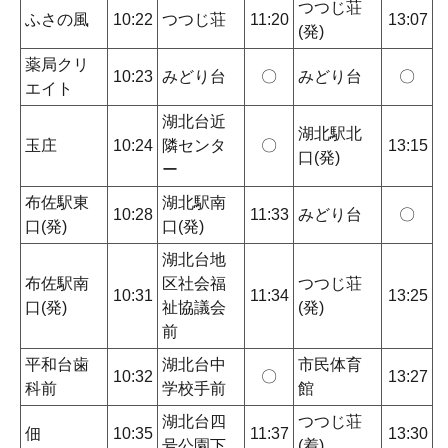
つつじ荘
ふさの風
10:22
つつじ荘
11:20
13:07
(発)
薬局クリ
10:23
みどり台
〇
みどり台
〇
エイト
湖北台近
湖北駅北
玉庄
10:24
隣センタ
〇
13:15
口(発)
ー
布佐駅東
湖北駅南
10:28
11:33
みどり台
〇
口(発)
口(発)
湖北台地
布佐駅南
区社会福
つつじ荘
10:31
11:34
13:25
口(発)
祉協議会
(発)
前
平和台歯
湖北台中
市民体育
10:32
〇
13:27
科前
学校手前
館
湖北台四
つつじ荘
佃
10:35
11:37
13:30
号公園下
(着)