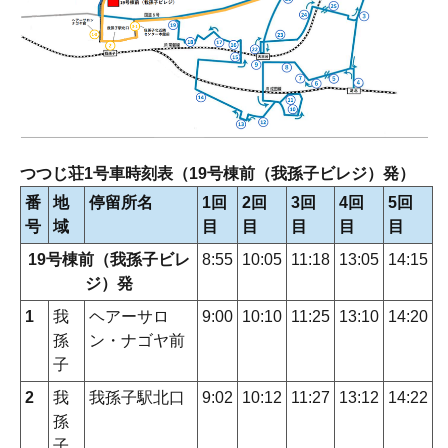
つつじ荘1号車時刻表（19号棟前（我孫子ビレジ）発）
番
地
停留所名
1回
2回
3回
4回
5回
号
域
目
目
目
目
目
19号棟前（我孫子ビレ
8:55
10:05
11:18
13:05
14:15
ジ）発
1
我
ヘアーサロ
9:00
10:10
11:25
13:10
14:20
孫
ン・ナゴヤ前
子
2
我
我孫子駅北口
9:02
10:12
11:27
13:12
14:22
孫
子