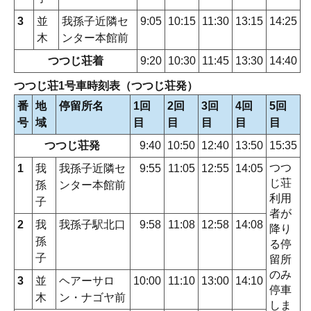
3
並
我孫子近隣セ
9:05
10:15
11:30
13:15
14:25
木
ンター本館前
つつじ荘着
9:20
10:30
11:45
13:30
14:40
つつじ荘1号車時刻表（つつじ荘発）
番
地
停留所名
1回
2回
3回
4回
5回
号
域
目
目
目
目
目
つつじ荘発
9:40
10:50
12:40
13:50
15:35
つつ
1
我
我孫子近隣セ
9:55
11:05
12:55
14:05
じ荘
孫
ンター本館前
利用
子
者が
2
我
我孫子駅北口
9:58
11:08
12:58
14:08
降り
孫
る停
子
留所
のみ
3
並
ヘアーサロ
10:00
11:10
13:00
14:10
停車
木
ン・ナゴヤ前
しま