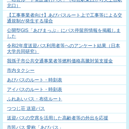
北口）
【工事事業者向け】あびバスルート上で工事等による交
通規制が発生する場合
公開型GIS「あびまっぷ」にバス停留所情報を掲載しま
した
令和2年度送迎バス利用者等へのアンケート結果（日本
大学共同研究）
我孫子市公共交通事業者等燃料価格高騰対策支援金
市内タクシー
あびバスのルート・時刻表
アイバスのルート・時刻表
ふれあいバス・布佐ルート
つつじ荘 送迎バス
送迎バスの空席を活用した高齢者等の外出を応援
市民バス 愛称「あびバス」