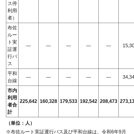
ス停
利用
者）
布佐
ルー
ト実
―
―
―
―
―
15,3
証運
行バ
ス
平和
―
―
―
―
―
34,3
台線
市内
利用
225,642
160,328
179,533
192,542
208,473
273,1
者合
計
（単位：人）
※布佐ルート実証運行バス及び平和台線は、令和6年9月