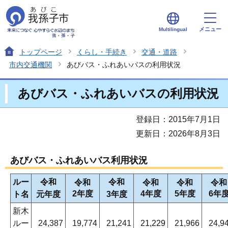
メニュー
Multilingual
トップページ
くらし・手続き
交通・道路
市内交通機関
あびバス・ふれあいバスの利用状況
あびバス・ふれあいバスの利用状況
登録日：2015年7月1日
更新日：2026年8月3日
あびバス・ふれあいバス利用状況
ルー
令和
令和
令和
令和
令和
令和
2年度
4年度
5年度
6年
ト名
元年度
3年度
新木
ルー
24,387
19,774
21,241
21,229
21,966
24,9