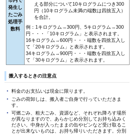
市内で
える部分について10キログラムにつき300
発生し
円（10キログラム未満の端数は四捨五入）
たごみ
を合計。
処理手
例：1キログラム→300円、5キログラム→300
数料
円・・・「10キログラム」と表示されます。
16キログラム→600円・・・端数を四捨五入し
て「20キログラム」と表示されます。
34キログラム→900円・・・端数を四捨五入し
て「30キログラム」と表示されます。
搬入するときの注意点
料金のお支払いは現金に限ります。
ごみの荷卸しは、搬入者ご自身で行っていただきま
す。
可燃ごみ、粗大ごみ、資源など、それぞれ降ろす場所
が異なりますので、あらかじめ分別してお持ち込みく
ださい。中身が入ったままの缶やビンなど受け取るこ
とが出来ないものは、お持ち帰りいただきます。分別