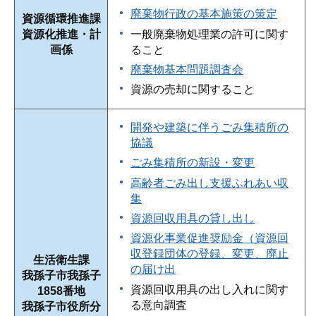
廃棄物行政の基本施策の策定
資源循環推進課
一般廃棄物処理業の許可に関す
資源化推進・計
ること
画係
廃棄物基本問題調査会
資源の売却に関すること
開発や建築に伴うごみ集積所の
協議
ごみ集積所の新設・変更
高齢者ごみ出し支援ふれあい収
集
資源回収用具の貸し出し
資源化事業促進奨励金（資源回
収登録団体の登録、変更、廃止
生活衛生課
の届け出
我孫子市我孫子
資源回収用具の出し入れに関す
1858番地
る意向調査
我孫子市役所分