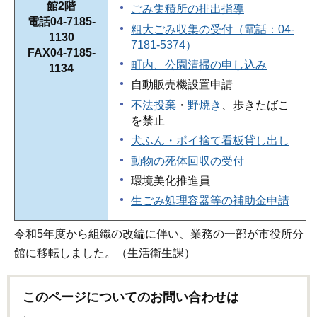
館2階
ごみ集積所の排出指導
電話04-7185-
粗大ごみ収集の受付（電話：04-
1130
7181-5374）
FAX04-7185-
町内、公園清掃の申し込み
1134
自動販売機設置申請
不法投棄
・
野焼き
、歩きたばこ
を禁止
犬ふん・ポイ捨て看板貸し出し
動物の死体回収の受付
環境美化推進員
生ごみ処理容器等の補助金申請
令和5年度から組織の改編に伴い、業務の一部が市役所分
館に移転しました。（生活衛生課）
このページについてのお問い合わせは