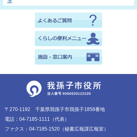
況
〒270-1192 千葉県我孫子市我孫子1858番地
電話：04-7185-1111（代表）
ファクス：04-7185-1520（秘書広報課広報室）