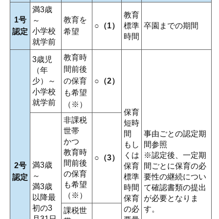
満3歳
教育
1号
教育を
～
○（1）
標準
卒園までの期間
小学校
認定
希望
時間
就学前
教育時
3歳児
間前後
（年
少）～
の保育
○（2）
小学校
も希望
就学前
（※）
保育
非課税
短時
世帯
間
事由ごとの認定期
かつ
もし
間参照
教育時
くは
※認定後、一定期
○（3）
間前後
満3歳
2号
保育
間ごとに保育の必
の保育
～
標準
要性の継続につい
認定
も希望
満3歳
時間
て確認書類の提出
（※）
以降最
保育
が必要となりま
初の3
の必
す。
課税世
月31日