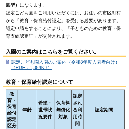
園型）
になります。
認定こども園をご利用いただくには、お住いの市区町村
から「教育・保育給付認定」を受ける必要があります。
認定申請をすることにより、「子どものための教育・保
育支給認定証」が交付されます。
入園のご案内はこちらをご覧ください。
認定こども園入園のご案内（令和8年度入園者向け）
（PDF：1,384KB）
教育・保育給付認定について
教
認定
育・
希望・
保育料
され
保育
年齢
世帯状
無償化
る利
認定期間
給付
況要件
対象
用時
認定
間
区分