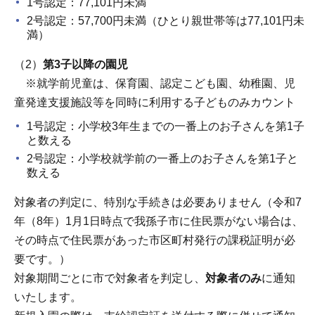
1号認定：77,101円未満
2号認定：57,700円未満（ひとり親世帯等は77,101円未
満）
（2）
第3子以降の園児
※就学前児童は、保育園、認定こども園、幼稚園、児
童発達支援施設等を同時に利用する子どものみカウント
1号認定：小学校3年生までの一番上のお子さんを第1子
と数える
2号認定：小学校就学前の一番上のお子さんを第1子と
数える
対象者の判定に、特別な手続きは必要ありません（令和7
年（8年）1月1日時点で我孫子市に住民票がない場合は、
その時点で住民票があった市区町村発行の課税証明が必
要です。）
対象期間ごとに市で対象者を判定し、
対象者のみ
に通知
いたします。