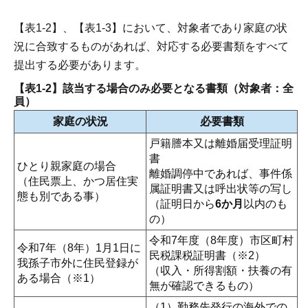
【表1-2】、【表1-3】において、対象者であり家庭の状
況に合致するものがあれば、対応する必要書類をすべて
提出する必要があります。
【表1-2】該当する場合のみ必要となる書類（対象者：全
員）
家庭の状況
必要書類
戸籍謄本又は離婚届受理証明
書
ひとり親家庭の場合
離婚調停中であれば、事件係
（住民票上、かつ居住実
属証明書又は呼出状等の写し
態も別である事）
（証明日から
6か月
以内のも
の）
令和7年度（8年度）市区町村
令和7年（8年）1月1日に
民税課税証明書（※2）
我孫子市外に住民登録が
（収入・所得割額・扶養の有
ある場合（※1）
無が確認できるもの）
（1）勤務先発行の海外での