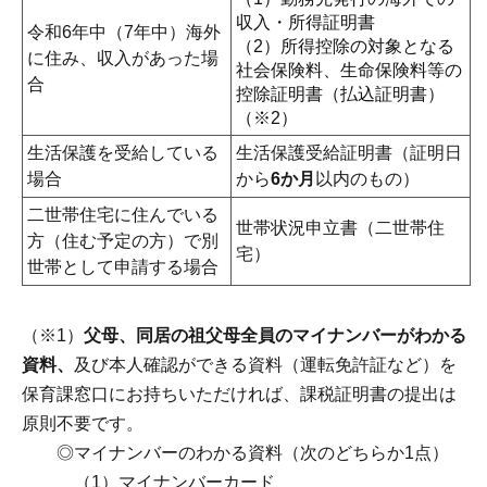
収入・所得証明書
令和6年中（7年中）海外
（2）所得控除の対象となる
に住み、収入があった場
社会保険料、生命保険料等の
合
控除証明書（払込証明書）
（※2）
生活保護を受給している
生活保護受給証明書（証明日
場合
から
6か月
以内のもの）
二世帯住宅に住んでいる
世帯状況申立書（二世帯住
方（住む予定の方）で別
宅）
世帯として申請する場合
（※1）
父母、同居の祖父母全員のマイナンバーがわかる
資料、
及び本人確認ができる資料（運転免許証など）を
保育課窓口にお持ちいただければ、課税証明書の提出は
原則不要です。
◎マイナンバーのわかる資料（次のどちらか1点）
（1）マイナンバーカード