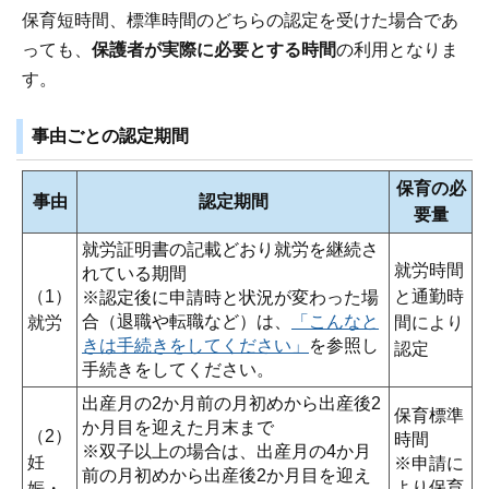
保育短時間、標準時間のどちらの認定を受けた場合であ
っても、
保護者が実際に必要とする時間
の利用となりま
す。
事由ごとの認定期間
保育の必
事由
認定期間
要量
就労証明書の記載どおり就労を継続さ
就労時間
れている期間
（1）
と通勤時
※認定後に申請時と状況が変わった場
合（退職や転職など）は、
「こんなと
就労
間により
きは手続きをしてください」
を参照し
認定
手続きをしてください。
出産月の2か月前の月初めから出産後2
保育標準
か月目を迎えた月末まで
（2）
時間
※双子以上の場合は、出産月の4か月
妊
※申請に
前の月初めから出産後2か月目を迎え
より保育
娠・