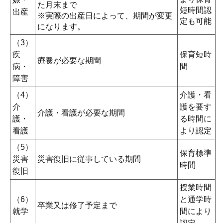
た月末まで
短時間認
出産
※実際の出産日によって、期間が変更
定も可能
になります。
（3）
疾
保育短時
療養が必要な期間
病・
間
障害
（4）
介護・看
介
護を要す
介護・看護が必要な期間
護・
る時間に
看護
より認定
（5）
保育標準
災害
災害復旧に従事している期間
時間
復旧
授業時間
（6）
と通学時
卒業又は修了予定まで
就学
間により