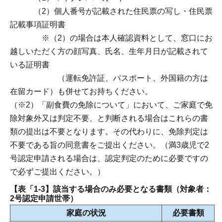
（2）個人番号が記載された住民票の写し・住民票
記載事項証明書
※（2）の場合は本人確認資料として、窓口にお
越しいただく方の顔写真、氏名、生年月日が記載されて
いる証明書
（運転免許証、パスポート、外国籍の方は
在留カード）も併せてお持ちください。
（※2）「副食費の免除について」において、ご家庭で免
除対象外又は判定不要、と判断される場合はこれらの書
類の提出は不要となります。その代わりに、免除判定は
不要である旨の同意書をご提出ください。（満3歳児で2
号認定申請される場合は、認定判定のために必要ですの
で必ずご提出ください。）
【表「1-3】該当する場合のみ必要となる書類（対象者：
2号認定申請世帯）
家庭の状況
必要書類