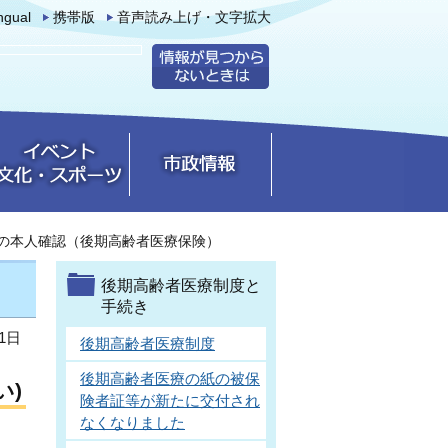
ingual
携帯版
音声読み上げ・文字拡大
の本人確認（後期高齢者医療保険）
後期高齢者医療制度と
手続き
1日
後期高齢者医療制度
後期高齢者医療の紙の被保
い)
険者証等が新たに交付され
なくなりました