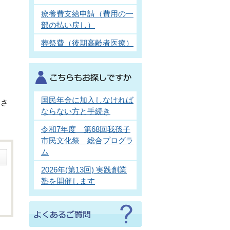
療養費支給申請（費用の一
部の払い戻し）
葬祭費（後期高齢者医療）
国民年金に加入しなければ
とさ
ならない方と手続き
令和7年度 第68回我孫子
市民文化祭 総合プログラ
ム
2026年(第13回) 実践創業
塾を開催します