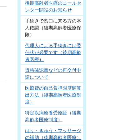
後期高齢者医療のコールセ
ンター開設のお知らせ
手続きで窓口に来る方の本
人確認（後期高齢者医療保
険）
代理人による手続きには委
任状が必要です（後期高齢
者医療）
資格確認書などの再交付申
請について
医療費の自己負担限度額算
出方法（後期高齢者医療制
度）
特定疾病療養受療証（後期
高齢者医療制度）
はり・きゅう・マッサージ
の補助（後期高齢者医療）