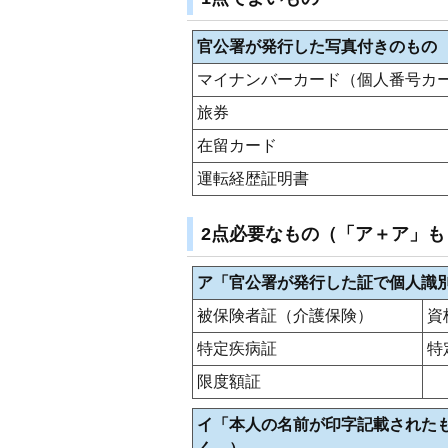
官公署が発行した写真付きのもの
マイナンバーカード（個人番号カ
旅券
在留カード
運転経歴証明書
2点必要なもの（「ア＋ア」も
ア「官公署が発行した証で個人識別事
被保険者証（介護保険）
資
特定疾病証
特
限度額証
イ「本人の名前が印字記載された