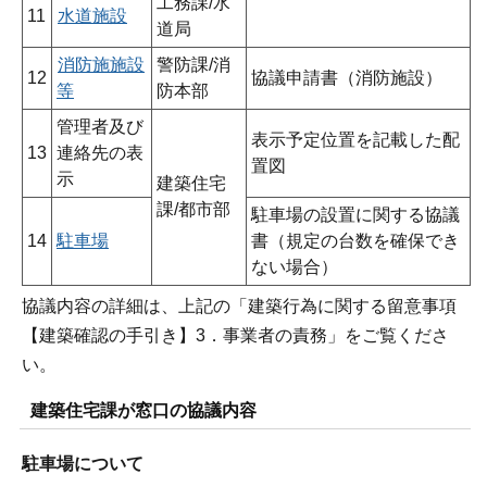
工務課/水
11
水道施設
道局
消防施施設
警防課/消
12
協議申請書（消防施設）
等
防本部
管理者及び
表示予定位置を記載した配
13
連絡先の表
置図
示
建築住宅
課/都市部
駐車場の設置に関する協議
14
駐車場
書（規定の台数を確保でき
ない場合）
協議内容の詳細は、上記の「建築行為に関する留意事項
【建築確認の手引き】3．事業者の責務」をご覧くださ
い。
建築住宅課が窓口の協議内容
駐車場について