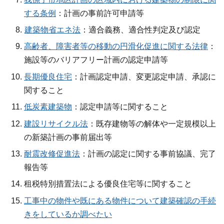
する条例
：計画の事前許可申請等
建築物省エネ法
：適合義務、適合性判定及び認定
高齢者、障害者等の移動の円滑化促進に関する法律
：
施設等のバリアフリー計画の認定申請等
長期優良住宅
：計画認定申請、変更認定申請、承認に
関すること
低炭素建築物
：認定申請等に関すること
建設リサイクル法
：既存建物等の解体や一定規模以上
の新築計画の事前届出等
耐震改修促進法
：計画の認定に関する事前協議、完了
報告等
租税特別措置法による優良住宅等に関すること
工事中の物件や既にある物件について建築確認の手続
きをしているか調べたい