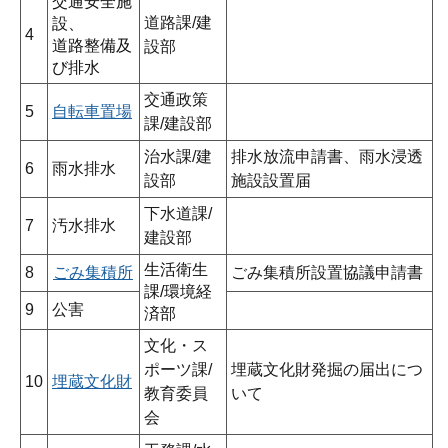
交通安全施
道路課/建
設、
4
道路整備及
設部
び排水
交通政策
5
自転車置場
課/建設部
治水課/建
排水放流申請書、雨水浸透
6
雨水排水
設部
施設設置届
下水道課/
7
汚水排水
建設部
生活衛生
8
ごみ集積所
ごみ集積所設置協議申請書
課/環境経
9
公害
済部
文化・ス
ポーツ課/
埋蔵文化財発掘の届出につ
10
埋蔵文化財
教育委員
いて
会