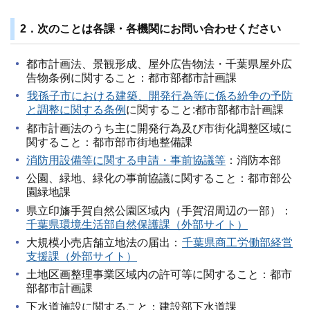
2．次のことは各課・各機関にお問い合わせください
都市計画法、景観形成、屋外広告物法・千葉県屋外広
告物条例に関すること：都市部都市計画課
我孫子市における建築、開発行為等に係る紛争の予防
と調整に関する条例
に関すること:都市部都市計画課
都市計画法のうち主に開発行為及び市街化調整区域に
関すること：都市部市街地整備課
消防用設備等に関する申請・事前協議等
：消防本部
公園、緑地、緑化の事前協議に関すること：都市部公
園緑地課
県立印旛手賀自然公園区域内（手賀沼周辺の一部）：
千葉県環境生活部自然保護課（外部サイト）
大規模小売店舗立地法の届出：
千葉県商工労働部経営
支援課（外部サイト）
土地区画整理事業区域内の許可等に関すること：都市
部都市計画課
下水道施設に関すること：建設部下水道課