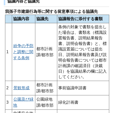
協議内容と協議先
我孫子市建築行為等に関する留意事項による協議先
協議内容
協議先
協議報告に添付する書類
条例の対象で書類を提出し
た場合は、書類名（標識設
置報告書、説明結果報告
書、説明会報告書）と、標
紛争の予防
都市計画
識設置届については提出
1
と調整に関
日、説明結果報告書及び説
課/都市部
する条例
明会報告書については都市
計画課の確認済日（決裁
日）を協議結果の欄に記入
してください。
都市計画
2
景観形成
事前協議申請書
課/都市部
公園及び緑
公園緑地
3
緑化計画書
地
課/都市部