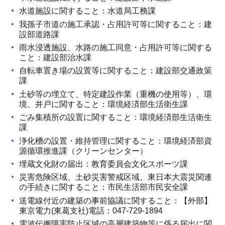
水道施設に関すること：水道局工務課
我孫子市道の施工承認・占用許可等に関すること：建
設部道路課
雨水浸透施設、水路の施工同意・占用許可等に関する
こと：建設部治水課
自転車置き場の設置等に関すること：建設部交通政策
課
土砂等の埋立て、特定建設作業（重機の使用等）、環
境、井戸に関すること：環境経済部生活衛生課
ごみ集積所の設置に関すること：環境経済部生活衛生
課
浄化槽の設置・維持管理に関すること：環境経済部資
源循環推進課（クリーンセンター）
埋蔵文化財の届出：教育委員会文化スポーツ課
災害危険区域、土砂災害警戒区域、東日本大震災関連
の手続きに関すること：市民生活部市民安全課
送電線付近の建築の事前協議に関すること：【外部】
東京電力(東葛支社)電話：047-729-1894
電波伝搬障害防止区域の高層建築物等に係る届出に関