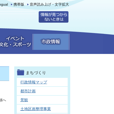
ingual
携帯版
音声読み上げ・文字拡大
まちづくり
行政情報マップ
都市計画
景観
頭へ
土地区画整理事業