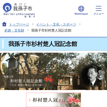
メニュー
Multilingual
トップページ
イベント・文化・スポーツ
史跡・文化財
我孫子市杉村楚人冠記念館
我孫子市杉村楚人冠記念館