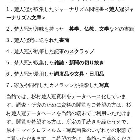
1．楚人冠が収集したジャーナリズム関連書
＜楚人冠ジャ
ーナリズム文庫＞
2．楚人冠が興味を持った、
英学、仏教、文学
などの書籍
3．楚人冠宛に送られた
書簡
4．楚人冠が執筆した記事の
スクラップ
5．楚人冠が収集した
雑誌・新聞の切り抜き
6．楚人冠が愛用した
調度品や文具・日用品
7．家族や同行したカメラマンが撮影した
写真
当館では、杉村楚人冠資料をデータベース化していま
す。調査・研究のために資料の閲覧をご希望の方は、杉
村楚人冠データベースを当館の端末でご利用いただけま
す。閲覧を希望する方は、所定の手続きを経たうえで、
原本・マイクロフィルム・写真画像のいずれかの形態で
ご覧いただきます。ご希望の方は、当館へご連絡くださ