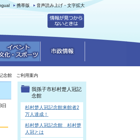
ingual
携帯版
音声読み上げ・文字拡大
記念館 ご利用案内
我孫子市杉村楚人冠記
念館
3日
杉村楚人冠記念館来館者2
万人達成！
杉村楚人冠記念館 杉村楚
人冠とは