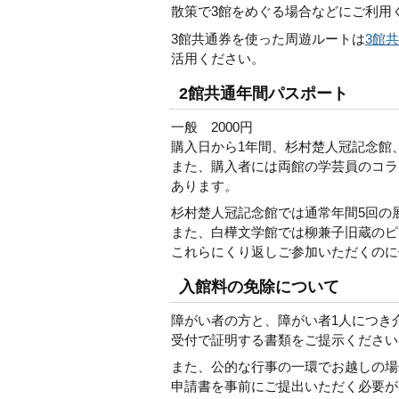
散策で3館をめぐる場合などにご利用
3館共通券を使った周遊ルートは
3館
活用ください。
2館共通年間パスポート
一般 2000円
購入日から1年間、杉村楚人冠記念館
また、購入者には両館の学芸員のコラ
あります。
杉村楚人冠記念館では通常年間5回の
また、白樺文学館では柳兼子旧蔵のピ
これらにくり返しご参加いただくのに
入館料の免除について
障がい者の方と、障がい者1人につき
受付で証明する書類をご提示ください
また、公的な行事の一環でお越しの場
申請書を事前にご提出いただく必要が