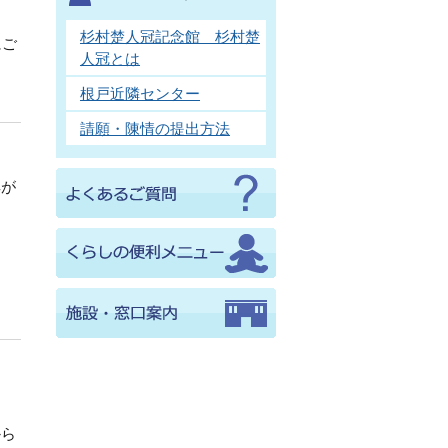
杉村楚人冠記念館 杉村楚
にご
人冠とは
根戸近隣センター
請願・陳情の提出方法
典が
から