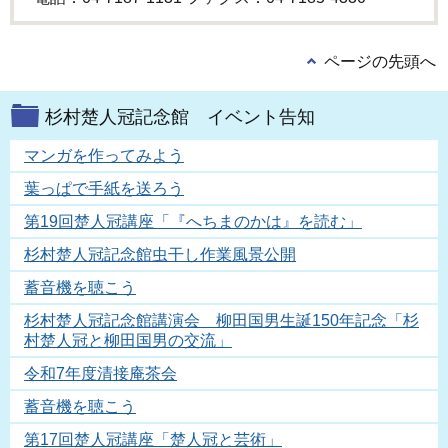
ページの先頭へ
杉村楚人冠記念館 イベント告知
マンガを作ってみよう
葉っぱで手紙を送ろう
第19回楚人冠講座「『へちまのかは』を読む」
杉村楚人冠記念館虫干し作業風景公開
蓄音機を聴こう
杉村楚人冠記念館講演会 柳田国男生誕150年記念「杉
村楚人冠と柳田国男の交流」
令和7年度清接庵茶会
蓄音機を聴こう
第17回楚人冠講座「楚人冠と芸術」