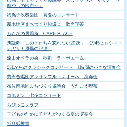
癒やしの歌声～」
我孫子吹奏楽団 真夏のコンサート
新木地区まちづくり協議会 歌声喫茶
みんなの居場所 CARE PLACE
朗読劇「この子たちを忘れない2026」－1945ヒロシマ・
ナガサキ原爆の記憶－
流山オペラの会 歌劇「ラ・ボエーム」
0歳からのクラシックコンサート 1時間の小さな演奏会
男声合唱団アンサンブル・レオーネ 演奏会
布佐南地区まちづくり協議会 うたごえ喫茶
コホミン 七夕コンサート
ちびっこクラブ
子どものために子どもがつくる夏の演奏会
折り紙教室