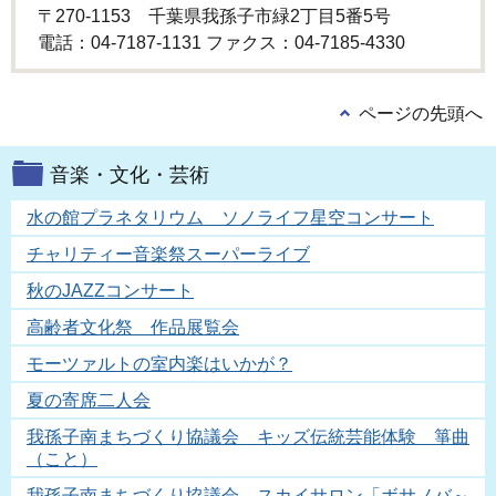
〒270-1153 千葉県我孫子市緑2丁目5番5号
電話：04-7187-1131 ファクス：04-7185-4330
ページの先頭へ
音楽・文化・芸術
水の館プラネタリウム ソノライフ星空コンサート
チャリティー音楽祭スーパーライブ
秋のJAZZコンサート
高齢者文化祭 作品展覧会
モーツァルトの室内楽はいかが？
夏の寄席二人会
我孫子南まちづくり協議会 キッズ伝統芸能体験 箏曲
（こと）
我孫子南まちづくり協議会 スカイサロン「ボサノバ～