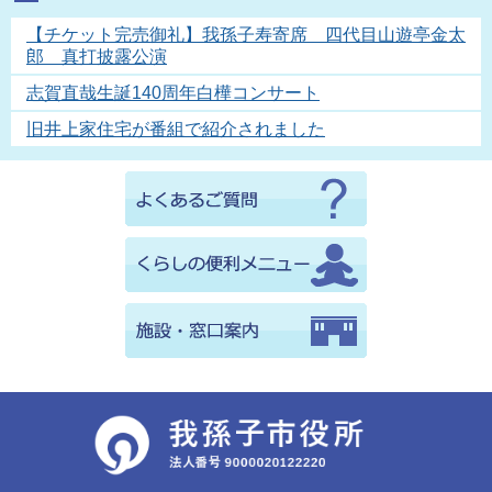
【チケット完売御礼】我孫子寿寄席 四代目山遊亭金太
郎 真打披露公演
志賀直哉生誕140周年白樺コンサート
旧井上家住宅が番組で紹介されました