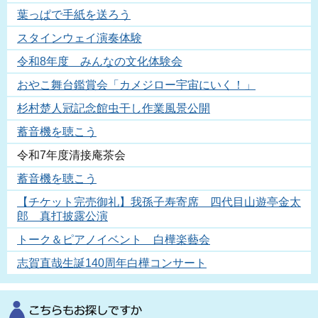
葉っぱで手紙を送ろう
スタインウェイ演奏体験
令和8年度 みんなの文化体験会
おやこ舞台鑑賞会「カメジロー宇宙にいく！」
杉村楚人冠記念館虫干し作業風景公開
蓄音機を聴こう
令和7年度清接庵茶会
蓄音機を聴こう
【チケット完売御礼】我孫子寿寄席 四代目山遊亭金太
郎 真打披露公演
トーク＆ピアノイベント 白樺楽藝会
志賀直哉生誕140周年白樺コンサート