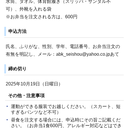
水筒、タオル、体育館履き（スリッパ・サンダル不
可）、外靴を入れる袋
※お弁当を注文される方は、600円
申込方法
氏名、ふりがな、性別、学年、電話番号、お弁当注文の
有無を明記し、メール：abk_seishou@yahoo.co.jpあて
締め切り
2025年10月19日（日曜日）
その他・注意事項
運動ができる服装でお越しください。（スカート、短
すぎるパンツなど不可）
昼食を注文する場合には、申込時にその旨ご記載くだ
さい。（お弁当1食600円、アレルギー対応などはでき